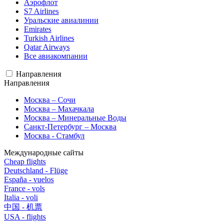
Аэрофлот
S7 Airlines
Уральские авиалинии
Emirates
Turkish Airlines
Qatar Airways
Все авиакомпании
Направления
Направления
Москва – Сочи
Москва – Махачкала
Москва – Минеральные Воды
Санкт-Петербург – Москва
Москва - Стамбул
Международные сайты
Cheap flights
Deutschland - Flüge
España - vuelos
France - vols
Italia - voli
中国 - 机票
USA - flights