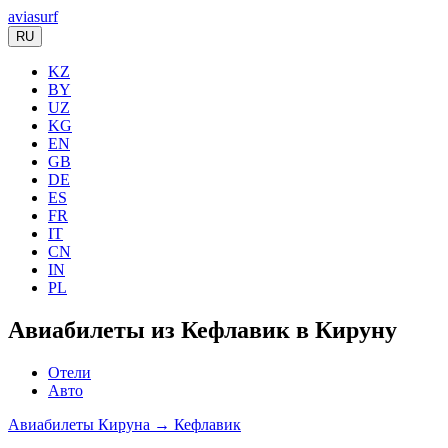
aviasurf
RU
KZ
BY
UZ
KG
EN
GB
DE
ES
FR
IT
CN
IN
PL
Авиабилеты из Кефлавик в Кируну
Отели
Авто
Авиабилеты Кируна → Кефлавик