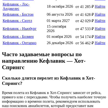
Кефлавик - Лос-
18 октября 2026
Найти
от 41 285 ₽
Анджелес
Кефлавик - Бостон
06 августа 2026
Найти
от 41 628 ₽
Кефлавик - Сиэтл
01 марта 2027
Найти
от 42 029 ₽
15 сентября
Кефлавик - Ньюбург
Найти
от 47 533 ₽
2026
Кефлавик - Бозмен
01 ноября 2026
Найти
от 54 174 ₽
Кефлавик - Онтарио
26 декабря 2026
Найти
от 56 462 ₽
Часто задаваемые вопросы по
направлению Кефлавик — Хот-
Спрингс
Сколько длится перелет из Кефлавик в Хот-
Спрингс?
Время полета из Кефлавик в Хот-Спрингс зависит от рейса,
прямого или с пересадками. Чтобы получить наиболее точную
информацию о времени полета, рекомендуем использовать
наш поисковик авиабилетов, который предоставит вам