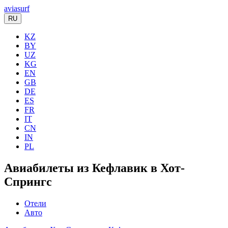
aviasurf
RU
KZ
BY
UZ
KG
EN
GB
DE
ES
FR
IT
CN
IN
PL
Авиабилеты из Кефлавик в Хот-
Спрингс
Отели
Авто