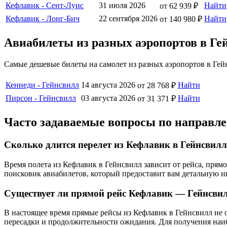
Кефлавик - Сент-Луис
31 июля 2026
Найти
от 62 939 ₽
Кефлавик - Лонг-Бич
22 сентября 2026
Найти
от 140 980 ₽
Авиабилеты из разных аэропортов в Ге
Самые дешевые билеты на самолет из разных аэропортов в Гей
Кеннеди - Гейнсвилл
14 августа 2026
Найти
от 28 768 ₽
Пирсон - Гейнсвилл
03 августа 2026
Найти
от 31 371 ₽
Часто задаваемые вопросы по направл
Сколько длится перелет из Кефлавик в Гейнсвил
Время полета из Кефлавик в Гейнсвилл зависит от рейса, пря
поисковик авиабилетов, который предоставит вам детальную 
Существует ли прямой рейс Кефлавик — Гейнсви
В настоящее время прямые рейсы из Кефлавик в Гейнсвилл не о
пересадки и продолжительности ожидания. Для получения наи