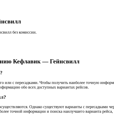
йнсвилл
нсвилл без комиссии.
ению Кефлавик — Гейнсвилл
л?
мого или с пересадками. Чтобы получить наиболее точную инфор
информацию обо всех доступных вариантах рейсов.
лл?
существляются. Однако существуют варианты с пересадками через
более точной информации и поиска наилучшего варианта рейса,