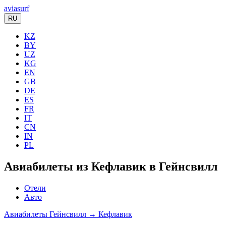
aviasurf
RU
KZ
BY
UZ
KG
EN
GB
DE
ES
FR
IT
CN
IN
PL
Авиабилеты из Кефлавик в Гейнсвилл
Отели
Авто
Авиабилеты Гейнсвилл → Кефлавик