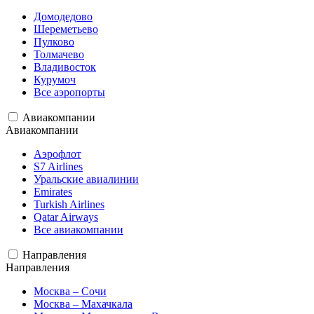
Домодедово
Шереметьево
Пулково
Толмачево
Владивосток
Курумоч
Все аэропорты
Авиакомпании
Авиакомпании
Аэрофлот
S7 Airlines
Уральские авиалинии
Emirates
Turkish Airlines
Qatar Airways
Все авиакомпании
Направления
Направления
Москва – Сочи
Москва – Махачкала