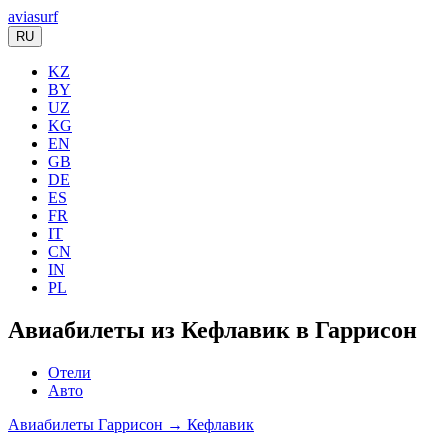
aviasurf
RU
KZ
BY
UZ
KG
EN
GB
DE
ES
FR
IT
CN
IN
PL
Авиабилеты из Кефлавик в Гаррисон
Отели
Авто
Авиабилеты Гаррисон → Кефлавик