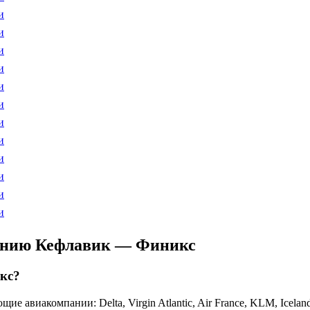
и
и
и
и
и
и
и
и
и
и
и
и
лению Кефлавик — Финикс
кс?
компании: Delta, Virgin Atlantic, Air France, KLM, Icelandair, Al