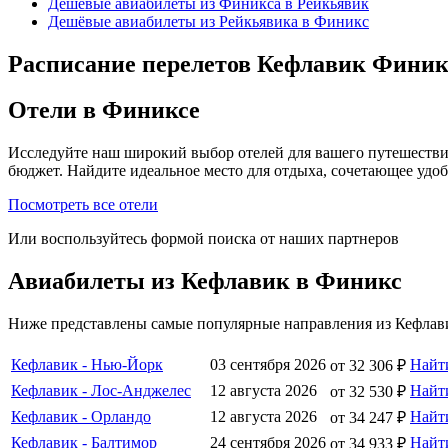
Дешёвые авиабилеты из Финикса в Рейкьявик
Дешёвые авиабилеты из Рейкьявика в Финикс
Расписание перелетов Кефлавик Финик
Отели в Финиксе
Исследуйте наш широкий выбор отелей для вашего путешестви
бюджет. Найдите идеальное место для отдыха, сочетающее удо
Посмотреть все отели
Или воспользуйтесь формой поиска от наших партнеров
Авиабилеты из Кефлавик в Финикс
Ниже представлены самые популярные направления из Кефлави
Кефлавик - Нью-Йорк
03 сентября 2026
Найт
от 32 306 ₽
Кефлавик - Лос-Анджелес
12 августа 2026
Найт
от 32 530 ₽
Кефлавик - Орландо
12 августа 2026
Найт
от 34 247 ₽
Кефлавик - Балтимор
24 сентября 2026
Найт
от 34 933 ₽