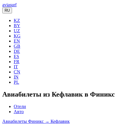
aviasurf
RU
KZ
BY
UZ
KG
EN
GB
DE
ES
FR
IT
CN
IN
PL
Авиабилеты из Кефлавик в Финикс
Отели
Авто
Авиабилеты Финикс → Кефлавик