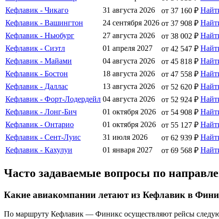
Кефлавик - Чикаго
31 августа 2026
Найт
от 37 160 ₽
Кефлавик - Вашингтон
24 сентября 2026
Найт
от 37 908 ₽
Кефлавик - Ньюбург
27 августа 2026
Найт
от 38 002 ₽
Кефлавик - Сиэтл
01 апреля 2027
Найт
от 42 547 ₽
Кефлавик - Майами
04 августа 2026
Найт
от 45 818 ₽
Кефлавик - Бостон
18 августа 2026
Найт
от 47 558 ₽
Кефлавик - Даллас
13 августа 2026
Найт
от 52 620 ₽
Кефлавик - Форт-Лодердейл
04 августа 2026
Найт
от 52 924 ₽
Кефлавик - Лонг-Бич
01 октября 2026
Найт
от 54 908 ₽
Кефлавик - Онтарио
01 октября 2026
Найт
от 55 127 ₽
Кефлавик - Сент-Луис
31 июля 2026
Найт
от 62 939 ₽
Кефлавик - Кахулуи
01 января 2027
Найт
от 69 568 ₽
Часто задаваемые вопросы по направ
Какие авиакомпании летают из Кефлавик в Фини
По маршруту Кефлавик — Финикс осуществляют рейсы следующие авиа