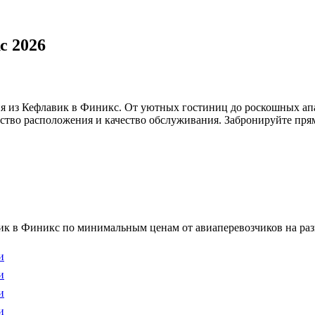
с 2026
я из Кефлавик в Финикс. От уютных гостиниц до роскошных апа
бство расположения и качество обслуживания. Забронируйте прям
к в Финикс по минимальным ценам от авиаперевозчиков на раз
и
и
и
и