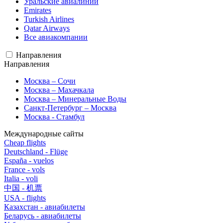
Уральские авиалинии
Emirates
Turkish Airlines
Qatar Airways
Все авиакомпании
Направления
Направления
Москва – Сочи
Москва – Махачкала
Москва – Минеральные Воды
Санкт-Петербург – Москва
Москва - Стамбул
Международные сайты
Cheap flights
Deutschland - Flüge
España - vuelos
France - vols
Italia - voli
中国 - 机票
USA - flights
Казахстан - авиабилеты
Беларусь - авиабилеты