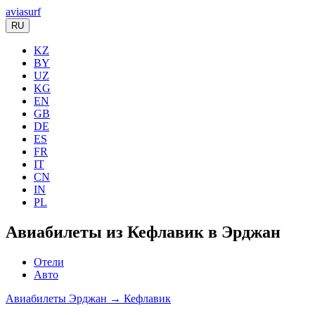
aviasurf
RU
KZ
BY
UZ
KG
EN
GB
DE
ES
FR
IT
CN
IN
PL
Авиабилеты из Кефлавик в Эрджан
Отели
Авто
Авиабилеты Эрджан → Кефлавик