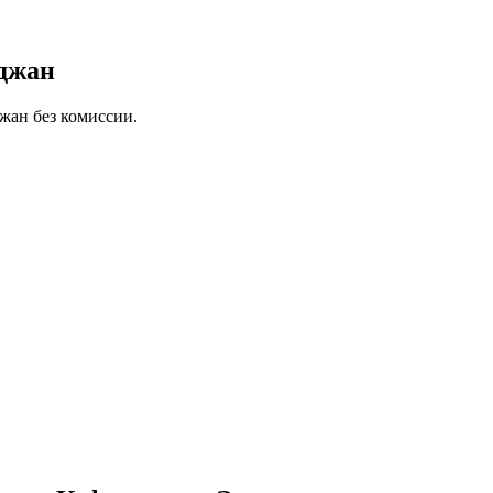
рджан
жан без комиссии.