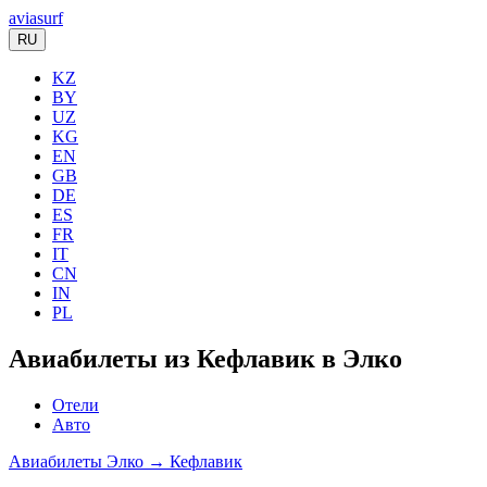
aviasurf
RU
KZ
BY
UZ
KG
EN
GB
DE
ES
FR
IT
CN
IN
PL
Авиабилеты из Кефлавик в Элко
Отели
Авто
Авиабилеты Элко → Кефлавик