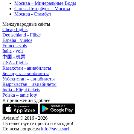
Москва – Минеральные Воды
Санкт-Петербург – Москва
Москва - Стамбул
Международные сайты
Cheap flights
Deutschland - Flüge
España - vuelos
France - vols
Italia - voli
中国 - 机票
USA - flights
Казахстан - авиабилеты
Беларусь - авиабилеты
Узбекистан – авиабилеты
Кыргызстан – авиабилеты
India - Flight tickets
Polska – tanie loty
В приложении удобнее
Aviasurf © 2016 - 2026
Путешествуйте просто и выгодно!
По всем вопросам
info@avia.surf