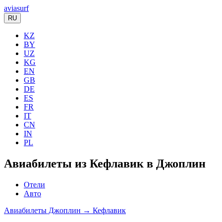
aviasurf
RU
KZ
BY
UZ
KG
EN
GB
DE
ES
FR
IT
CN
IN
PL
Авиабилеты из Кефлавик в Джоплин
Отели
Авто
Авиабилеты Джоплин → Кефлавик