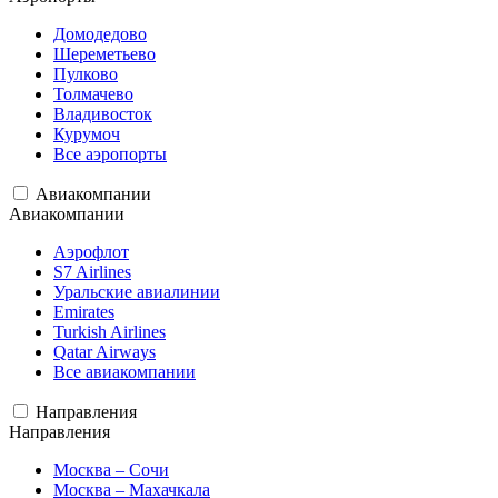
Домодедово
Шереметьево
Пулково
Толмачево
Владивосток
Курумоч
Все аэропорты
Авиакомпании
Авиакомпании
Аэрофлот
S7 Airlines
Уральские авиалинии
Emirates
Turkish Airlines
Qatar Airways
Все авиакомпании
Направления
Направления
Москва – Сочи
Москва – Махачкала