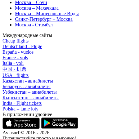
Москва – Сочи
Москва – Махачкала
Москва – Минеральные Воды
Санкт-Петербург – Москва
Москва - Стамбул
Международные сайты
Cheap flights
Deutschland - Flüge
España - vuelos
France - vols
Italia - voli
中国 - 机票
USA - flights
Казахстан - авиабилеты
Беларусь - авиабилеты
Узбекистан – авиабилеты
Кыргызстан – авиабилеты
India - Flight tickets
Polska – tanie loty
В приложении удобнее
Aviasurf © 2016 - 2026
Путешествуйте просто и выгодно!