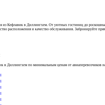
я из Кефлавик в Диллингхем. От уютных гостиниц до роскошных
бство расположения и качество обслуживания. Забронируйте прям
м
к в Диллингхем по минимальным ценам от авиаперевозчиков на
и
и
и
и
и
и