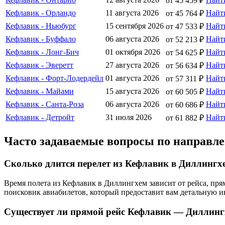
от 45 459 ₽
Кефлавик - Орландо
11 августа 2026
Найт
от 45 764 ₽
Кефлавик - Ньюбург
15 сентября 2026
Найт
от 47 533 ₽
Кефлавик - Буффало
06 августа 2026
Найт
от 52 213 ₽
Кефлавик - Лонг-Бич
01 октября 2026
Найт
от 54 625 ₽
Кефлавик - Эверетт
27 августа 2026
Найт
от 56 634 ₽
Кефлавик - Форт-Лодердейл
01 августа 2026
Найт
от 57 311 ₽
Кефлавик - Майами
15 августа 2026
Найт
от 60 505 ₽
Кефлавик - Санта-Роза
06 августа 2026
Найт
от 60 686 ₽
Кефлавик - Детройт
31 июля 2026
Найт
от 61 882 ₽
Часто задаваемые вопросы по направ
Сколько длится перелет из Кефлавик в Диллингх
Время полета из Кефлавик в Диллингхем зависит от рейса, пр
поисковик авиабилетов, который предоставит вам детальную 
Существует ли прямой рейс Кефлавик — Диллинг