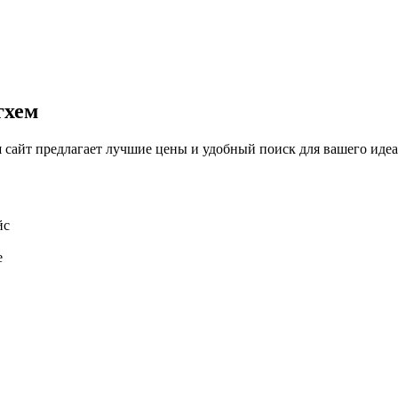
гхем
айт предлагает лучшие цены и удобный поиск для вашего идеал
йс
е