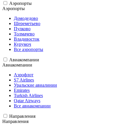
Аэропорты
Аэропорты
Домодедово
Шереметьево
Пулково
Толмачево
Владивосток
Курумоч
Все аэропорты
Авиакомпании
Авиакомпании
Аэрофлот
S7 Airlines
Уральские авиалинии
Emirates
Turkish Airlines
Qatar Airways
Все авиакомпании
Направления
Направления