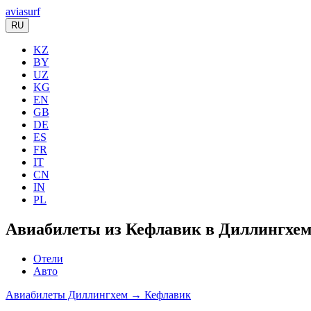
aviasurf
RU
KZ
BY
UZ
KG
EN
GB
DE
ES
FR
IT
CN
IN
PL
Авиабилеты из Кефлавик в Диллингхе
Отели
Авто
Авиабилеты Диллингхем → Кефлавик