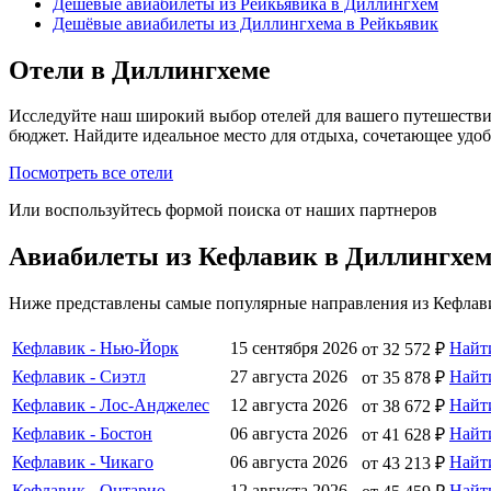
Дешёвые авиабилеты из Рейкьявика в Диллингхем
Дешёвые авиабилеты из Диллингхема в Рейкьявик
Отели в Диллингхеме
Исследуйте наш широкий выбор отелей для вашего путешестви
бюджет. Найдите идеальное место для отдыха, сочетающее удо
Посмотреть все отели
Или воспользуйтесь формой поиска от наших партнеров
Авиабилеты из Кефлавик в Диллингхе
Ниже представлены самые популярные направления из Кефлави
Кефлавик - Нью-Йорк
15 сентября 2026
Найт
от 32 572 ₽
Кефлавик - Сиэтл
27 августа 2026
Найт
от 35 878 ₽
Кефлавик - Лос-Анджелес
12 августа 2026
Найт
от 38 672 ₽
Кефлавик - Бостон
06 августа 2026
Найт
от 41 628 ₽
Кефлавик - Чикаго
06 августа 2026
Найт
от 43 213 ₽
Кефлавик - Онтарио
12 августа 2026
Найт