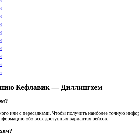
и
и
и
и
и
и
и
и
и
лению Кефлавик — Диллингхем
ем?
ямого или с пересадками. Чтобы получить наиболее точную инфо
информацию обо всех доступных вариантах рейсов.
хем?