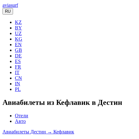
aviasurf
RU
KZ
BY
UZ
KG
EN
GB
DE
ES
FR
IT
CN
IN
PL
Авиабилеты из Кефлавик в Дестин
Отели
Авто
Авиабилеты Дестин → Кефлавик