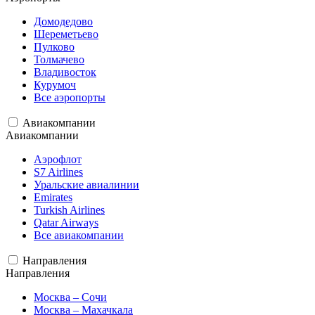
Домодедово
Шереметьево
Пулково
Толмачево
Владивосток
Курумоч
Все аэропорты
Авиакомпании
Авиакомпании
Аэрофлот
S7 Airlines
Уральские авиалинии
Emirates
Turkish Airlines
Qatar Airways
Все авиакомпании
Направления
Направления
Москва – Сочи
Москва – Махачкала