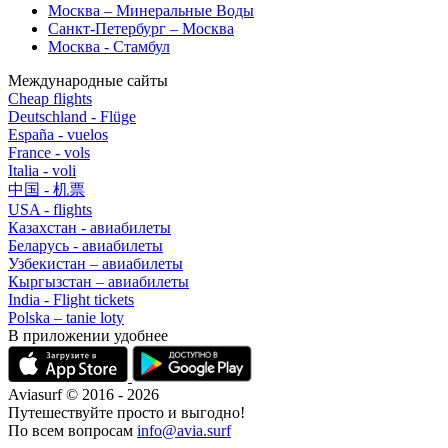
Москва – Минеральные Воды
Санкт-Петербург – Москва
Москва - Стамбул
Международные сайты
Cheap flights
Deutschland - Flüge
España - vuelos
France - vols
Italia - voli
中国 - 机票
USA - flights
Казахстан - авиабилеты
Беларусь - авиабилеты
Узбекистан – авиабилеты
Кыргызстан – авиабилеты
India - Flight tickets
Polska – tanie loty
В приложении удобнее
Aviasurf © 2016 - 2026
Путешествуйте просто и выгодно!
По всем вопросам
info@avia.surf