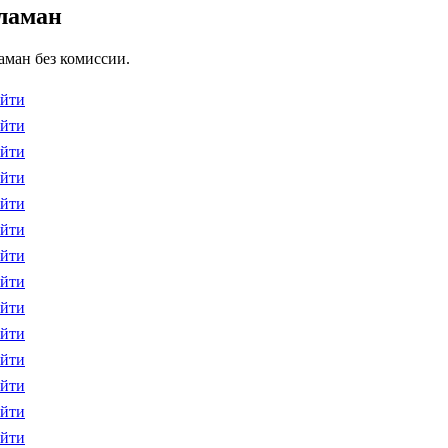
аламан
аман без комиссии.
йти
йти
йти
йти
йти
йти
йти
йти
йти
йти
йти
йти
йти
йти