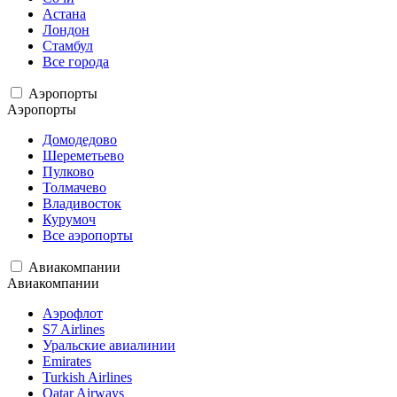
Астана
Лондон
Стамбул
Все города
Аэропорты
Аэропорты
Домодедово
Шереметьево
Пулково
Толмачево
Владивосток
Курумоч
Все аэропорты
Авиакомпании
Авиакомпании
Аэрофлот
S7 Airlines
Уральские авиалинии
Emirates
Turkish Airlines
Qatar Airways