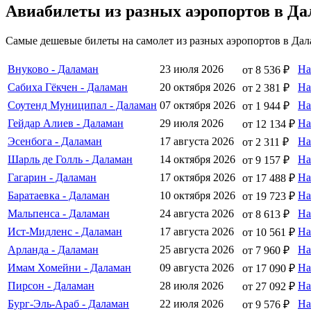
Авиабилеты из разных аэропортов в Д
Самые дешевые билеты на самолет из разных аэропортов в Дал
Внуково - Даламан
23 июля 2026
На
от 8 536 ₽
Сабиха Гёкчен - Даламан
20 октября 2026
На
от 2 381 ₽
Соутенд Муниципал - Даламан
07 октября 2026
На
от 1 944 ₽
Гейдар Алиев - Даламан
29 июля 2026
На
от 12 134 ₽
Эсенбога - Даламан
17 августа 2026
На
от 2 311 ₽
Шарль де Голль - Даламан
14 октября 2026
На
от 9 157 ₽
Гагарин - Даламан
17 октября 2026
На
от 17 488 ₽
Баратаевка - Даламан
10 октября 2026
На
от 19 723 ₽
Мальпенса - Даламан
24 августа 2026
На
от 8 613 ₽
Ист-Мидленс - Даламан
17 августа 2026
На
от 10 561 ₽
Арланда - Даламан
25 августа 2026
На
от 7 960 ₽
Имам Хомейни - Даламан
09 августа 2026
На
от 17 090 ₽
Пирсон - Даламан
28 июля 2026
На
от 27 092 ₽
Бург-Эль-Араб - Даламан
22 июля 2026
На
от 9 576 ₽