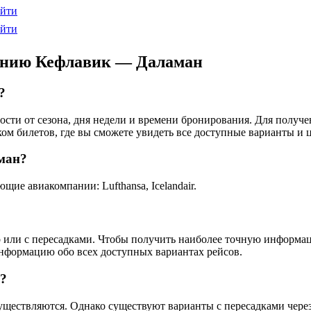
йти
йти
лению Кефлавик — Даламан
?
мости от сезона, дня недели и времени бронирования. Для получ
ом билетов, где вы сможете увидеть все доступные варианты и 
ман?
е авиакомпании: Lufthansa, Icelandair.
го или с пересадками. Чтобы получить наиболее точную информа
информацию обо всех доступных вариантах рейсов.
?
ществляются. Однако существуют варианты с пересадками через д