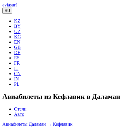
aviasurf
RU
KZ
BY
UZ
KG
EN
GB
DE
ES
FR
IT
CN
IN
PL
Авиабилеты из Кефлавик в Даламан
Отели
Авто
Авиабилеты Даламан → Кефлавик