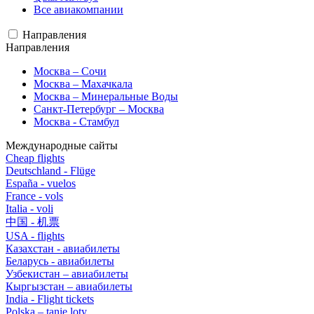
Все авиакомпании
Направления
Направления
Москва – Сочи
Москва – Махачкала
Москва – Минеральные Воды
Санкт-Петербург – Москва
Москва - Стамбул
Международные сайты
Cheap flights
Deutschland - Flüge
España - vuelos
France - vols
Italia - voli
中国 - 机票
USA - flights
Казахстан - авиабилеты
Беларусь - авиабилеты
Узбекистан – авиабилеты
Кыргызстан – авиабилеты
India - Flight tickets
Polska – tanie loty