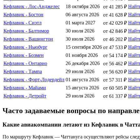
Кефлавик - Лос-Анджелес
18 октября 2026
Найт
от 41 285 ₽
Кефлавик - Бостон
06 августа 2026
Найт
от 41 628 ₽
Кефлавик - Сиэтл
01 марта 2027
Найт
от 42 029 ₽
Кефлавик - Балтимор
30 июля 2026
Найт
от 42 846 ₽
Кефлавик - Вашингтон
30 июля 2026
Найт
от 46 202 ₽
Кефлавик - Ньюбург
15 сентября 2026
Найт
от 47 533 ₽
Кефлавик - Бозмен
01 ноября 2026
Найт
от 54 174 ₽
Кефлавик - Онтарио
26 декабря 2026
Найт
от 56 462 ₽
Кефлавик - Тампа
29 июля 2026
Найт
от 56 620 ₽
Кефлавик - Форт-Лодердейл
01 августа 2026
Найт
от 57 311 ₽
Кефлавик - Майами
15 августа 2026
Найт
от 60 505 ₽
Кефлавик - Детройт
29 июля 2026
Найт
от 61 337 ₽
Часто задаваемые вопросы по направл
Какие авиакомпании летают из Кефлавик в Чатт
По маршруту Кефлавик — Чаттануга осуществляют рейсы следующие а