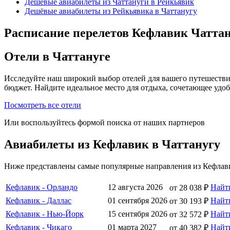
Дешёвые авиабилеты из Чаттануги в Рейкьявик
Дешёвые авиабилеты из Рейкьявика в Чаттанугу
Расписание перелетов Кефлавик Чаттан
Отели в Чаттануге
Исследуйте наш широкий выбор отелей для вашего путешестви
бюджет. Найдите идеальное место для отдыха, сочетающее удо
Посмотреть все отели
Или воспользуйтесь формой поиска от наших партнеров
Авиабилеты из Кефлавик в Чаттанугу
Ниже представлены самые популярные направления из Кефлави
Кефлавик - Орландо
12 августа 2026
Найт
от 28 038 ₽
Кефлавик - Даллас
01 сентября 2026
Найт
от 30 193 ₽
Кефлавик - Нью-Йорк
15 сентября 2026
Найт
от 32 572 ₽
Кефлавик - Чикаго
01 марта 2027
Найт
от 40 382 ₽