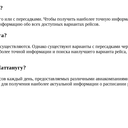
у?
мого или с пересадками. Чтобы получить наиболее точную инфор
информацию обо всех доступных вариантах рейсов.
га?
существляются. Однако существуют варианты с пересадками через
более точной информации и поиска наилучшего варианта рейса,
Чаттанугу?
йсов каждый день, предоставляемых различными авиакомпаниями.
 для получения наиболее актуальной информации о расписании р