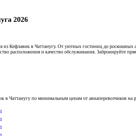
уга 2026
я из Кефлавик в Чаттанугу. От уютных гостиниц до роскошных 
бство расположения и качество обслуживания. Забронируйте прям
к в Чаттанугу по минимальным ценам от авиаперевозчиков на р
и
и
и
и