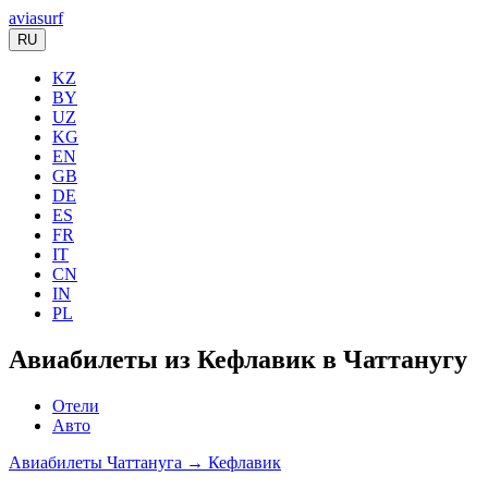
aviasurf
RU
KZ
BY
UZ
KG
EN
GB
DE
ES
FR
IT
CN
IN
PL
Авиабилеты из Кефлавик в Чаттанугу
Отели
Авто
Авиабилеты Чаттануга → Кефлавик