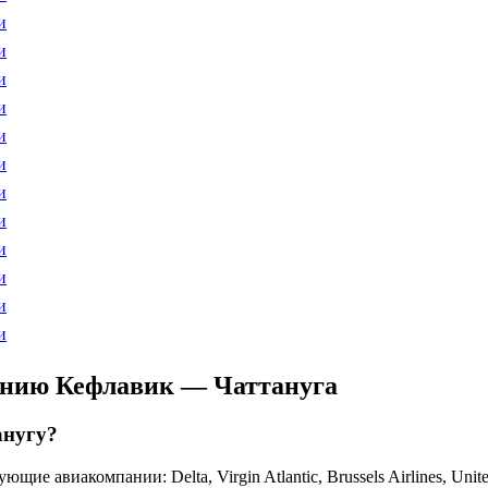
и
и
и
и
и
и
и
и
и
и
и
и
ению Кефлавик — Чаттануга
анугу?
виакомпании: Delta, Virgin Atlantic, Brussels Airlines, United A