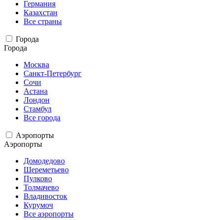
Германия
Казахстан
Все страны
Города
Города
Москва
Санкт-Петербург
Сочи
Астана
Лондон
Стамбул
Все города
Аэропорты
Аэропорты
Домодедово
Шереметьево
Пулково
Толмачево
Владивосток
Курумоч
Все аэропорты