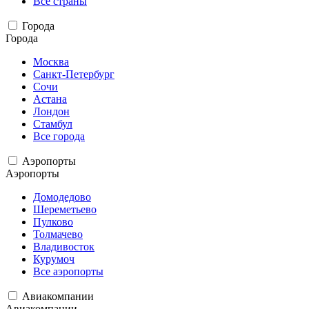
Все страны
Города
Города
Москва
Санкт-Петербург
Сочи
Астана
Лондон
Стамбул
Все города
Аэропорты
Аэропорты
Домодедово
Шереметьево
Пулково
Толмачево
Владивосток
Курумоч
Все аэропорты
Авиакомпании
Авиакомпании