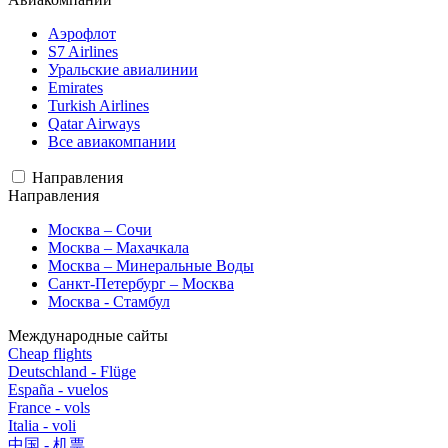
Аэрофлот
S7 Airlines
Уральские авиалинии
Emirates
Turkish Airlines
Qatar Airways
Все авиакомпании
Направления
Направления
Москва – Сочи
Москва – Махачкала
Москва – Минеральные Воды
Санкт-Петербург – Москва
Москва - Стамбул
Международные сайты
Cheap flights
Deutschland - Flüge
España - vuelos
France - vols
Italia - voli
中国 - 机票