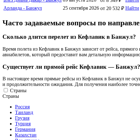
от 8 349 ₽
Арланда - Банжул
25 сентября 2026
Найти
от 20 532 ₽
Часто задаваемые вопросы по направ
Сколько длится перелет из Кефлавик в Банжул?
Время полета из Кефлавик в Банжул зависит от рейса, прямог
авиабилетов, который предоставит вам детальную информацию 
Существует ли прямой рейс Кефлавик — Банжул
В настоящее время прямые рейсы из Кефлавик в Банжул не осущ
и продолжительности ожидания. Для получения наиболее точн
Страны
Страны
Россия
Таиланд
Грузия
Турция
Германия
Казахстан