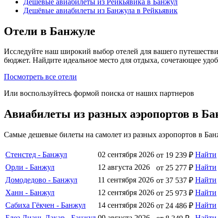
Дешёвые авиабилеты из Рейкьявика в Банжул
Дешёвые авиабилеты из Банжула в Рейкьявик
Отели в Банжуле
Исследуйте наш широкий выбор отелей для вашего путешестви
бюджет. Найдите идеальное место для отдыха, сочетающее удо
Посмотреть все отели
Или воспользуйтесь формой поиска от наших партнеров
Авиабилеты из разных аэропортов в Б
Самые дешевые билеты на самолет из разных аэропортов в Бан
Стенстед - Банжул
02 сентября 2026
Найти
от 19 239 ₽
Орли - Банжул
12 августа 2026
Найти
от 25 277 ₽
Домодедово - Банжул
11 сентября 2026
Найти
от 37 537 ₽
Ханн - Банжул
12 сентября 2026
Найти
от 25 973 ₽
Сабиха Гёкчен - Банжул
14 сентября 2026
Найти
от 24 486 ₽
Блез Диань Дакар - Банжул
09 августа 2026
Найти