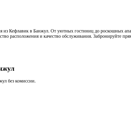
я из Кефлавик в Банжул. От уютных гостиниц до роскошных апа
бство расположения и качество обслуживания. Забронируйте прям
анжул
жул без комиссии.