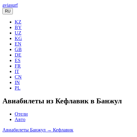
aviasurf
RU
KZ
BY
UZ
KG
EN
GB
DE
ES
FR
IT
CN
IN
PL
Авиабилеты из Кефлавик в Банжул
Отели
Авто
Авиабилеты Банжул → Кефлавик