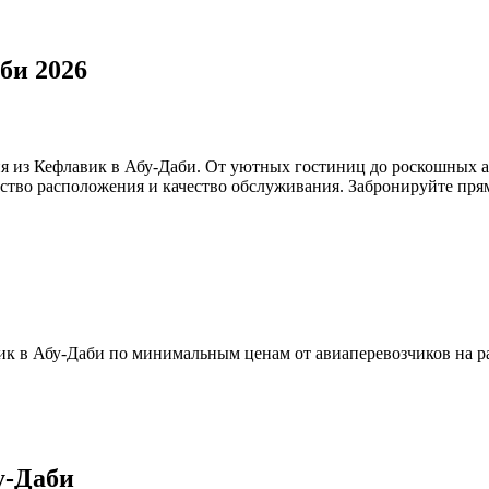
би 2026
я из Кефлавик в Абу-Даби. От уютных гостиниц до роскошных а
бство расположения и качество обслуживания. Забронируйте прям
к в Абу-Даби по минимальным ценам от авиаперевозчиков на ра
у-Даби