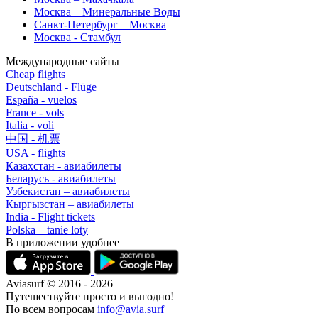
Москва – Минеральные Воды
Санкт-Петербург – Москва
Москва - Стамбул
Международные сайты
Cheap flights
Deutschland - Flüge
España - vuelos
France - vols
Italia - voli
中国 - 机票
USA - flights
Казахстан - авиабилеты
Беларусь - авиабилеты
Узбекистан – авиабилеты
Кыргызстан – авиабилеты
India - Flight tickets
Polska – tanie loty
В приложении удобнее
Aviasurf © 2016 - 2026
Путешествуйте просто и выгодно!
По всем вопросам
info@avia.surf