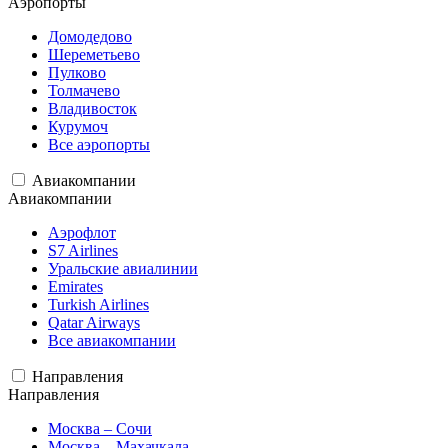
Аэропорты
Домодедово
Шереметьево
Пулково
Толмачево
Владивосток
Курумоч
Все аэропорты
Авиакомпании
Авиакомпании
Аэрофлот
S7 Airlines
Уральские авиалинии
Emirates
Turkish Airlines
Qatar Airways
Все авиакомпании
Направления
Направления
Москва – Сочи
Москва – Махачкала