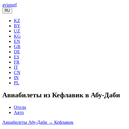
aviasurf
RU
KZ
BY
UZ
KG
EN
GB
DE
ES
FR
IT
CN
IN
PL
Авиабилеты из Кефлавик в Абу-Даби
Отели
Авто
Авиабилеты Абу-Даби → Кефлавик