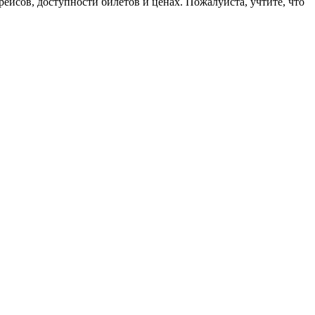
ейсов, доступности билетов и ценах. Пожалуйста, учтите, что