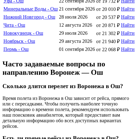
Уфа - Ош
22 сентября 2026
Найти
от 19 732 ₽
Минеральные Воды - Ош
21 сентября 2026
Найти
от 20 010 ₽
Нижний Новгород - Ош
28 июля 2026
Найти
от 20 537 ₽
Чита - Ош
12 августа 2026
Найти
от 20 871 ₽
Новокузнецк - Ош
29 июля 2026
Найти
от 21 302 ₽
Ноябрьск - Ош
29 августа 2026
Найти
от 21 940 ₽
Пермь - Ош
01 сентября 2026
Найти
от 22 068 ₽
Часто задаваемые вопросы по
направлению Воронеж — Ош
Сколько длится перелет из Воронежа в Ош?
Время полета из Воронежа в Ош зависит от рейса, прямого
или с пересадками. Чтобы получить наиболее точную
информацию о времени полета, рекомендуем использовать
наш поисковик авиабилетов, который предоставит вам
детальную информацию обо всех доступных вариантах
рейсов.
Есть ли прямые рейсы из Воронежа в Ош?