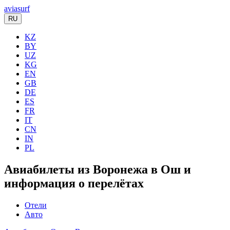
aviasurf
RU
KZ
BY
UZ
KG
EN
GB
DE
ES
FR
IT
CN
IN
PL
Авиабилеты из Воронежа в Ош и
информация о перелётах
Отели
Авто