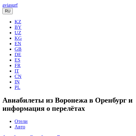
aviasurf
RU
KZ
BY
UZ
KG
EN
GB
DE
ES
FR
IT
CN
IN
PL
Авиабилеты из Воронежа в Оренбург и
информация о перелётах
Отели
Авто