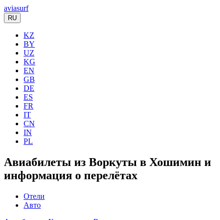
aviasurf
RU
KZ
BY
UZ
KG
EN
GB
DE
ES
FR
IT
CN
IN
PL
Авиабилеты из Воркуты в Хошимин и
информация о перелётах
Отели
Авто