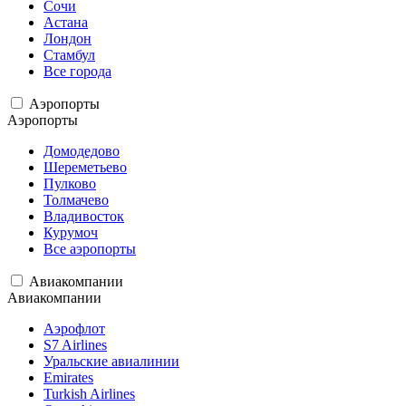
Сочи
Астана
Лондон
Стамбул
Все города
Аэропорты
Аэропорты
Домодедово
Шереметьево
Пулково
Толмачево
Владивосток
Курумоч
Все аэропорты
Авиакомпании
Авиакомпании
Аэрофлот
S7 Airlines
Уральские авиалинии
Emirates
Turkish Airlines