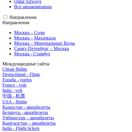
Qatar Airways
Все авиакомпании
Направления
Направления
Москва – Сочи
Москва – Махачкала
Москва – Минеральные Воды
Санкт-Петербург – Москва
Москва - Стамбул
Международные сайты
Cheap flights
Deutschland - Flüge
España - vuelos
France - vols
Italia - voli
中国 - 机票
USA - flights
Казахстан - авиабилеты
Беларусь - авиабилеты
Узбекистан – авиабилеты
Кыргызстан – авиабилеты
India - Flight tickets