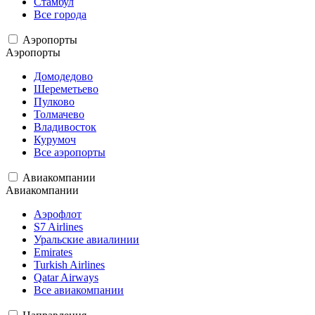
Стамбул
Все города
Аэропорты
Аэропорты
Домодедово
Шереметьево
Пулково
Толмачево
Владивосток
Курумоч
Все аэропорты
Авиакомпании
Авиакомпании
Аэрофлот
S7 Airlines
Уральские авиалинии
Emirates
Turkish Airlines
Qatar Airways
Все авиакомпании