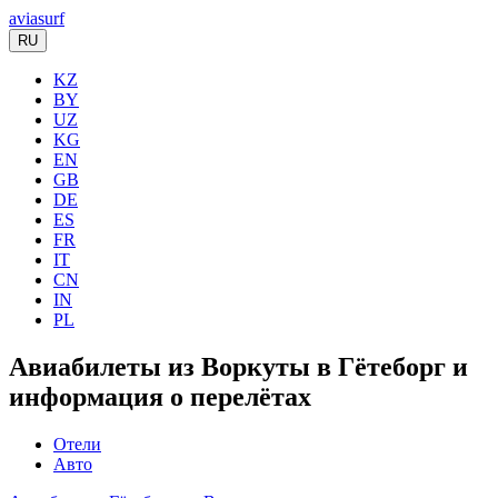
aviasurf
RU
KZ
BY
UZ
KG
EN
GB
DE
ES
FR
IT
CN
IN
PL
Авиабилеты из Воркуты в Гётеборг и
информация о перелётах
Отели
Авто