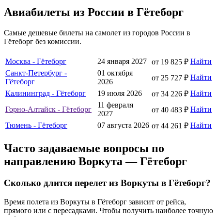
Авиабилеты из России в Гётеборг
Самые дешевые билеты на самолет из городов России в
Гётеборг без комиссии.
Москва - Гётеборг
24 января 2027
Найти
от 19 825 ₽
Санкт-Петербург -
01 октября
Найти
от 25 727 ₽
Гётеборг
2026
Калининград - Гётеборг
19 июля 2026
Найти
от 34 226 ₽
11 февраля
Горно-Алтайск - Гётеборг
Найти
от 40 483 ₽
2027
Тюмень - Гётеборг
07 августа 2026
Найти
от 44 261 ₽
Часто задаваемые вопросы по
направлению Воркута — Гётеборг
Сколько длится перелет из Воркуты в Гётеборг?
Время полета из Воркуты в Гётеборг зависит от рейса,
прямого или с пересадками. Чтобы получить наиболее точную