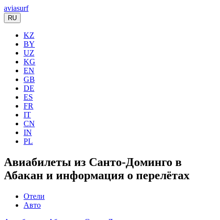
aviasurf
RU
KZ
BY
UZ
KG
EN
GB
DE
ES
FR
IT
CN
IN
PL
Авиабилеты из Санто-Доминго в
Абакан и информация о перелётах
Отели
Авто