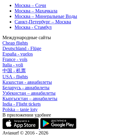
Москва – Сочи
Москва – Махачкала
Москва – Минеральные Воды
Санкт-Петербург – Москва
Москва - Стамбул
Международные сайты
Cheap flights
Deutschland - Flüge
España - vuelos
France - vols
Italia - voli
中国 - 机票
USA - flights
Казахстан - авиабилеты
Беларусь - авиабилеты
Узбекистан – авиабилеты
Кыргызстан – авиабилеты
India - Flight tickets
Polska – tanie loty
В приложении удобнее
Aviasurf © 2016 - 2026