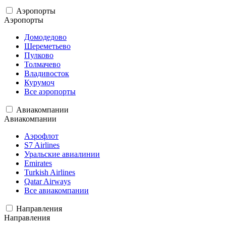
Аэропорты
Аэропорты
Домодедово
Шереметьево
Пулково
Толмачево
Владивосток
Курумоч
Все аэропорты
Авиакомпании
Авиакомпании
Аэрофлот
S7 Airlines
Уральские авиалинии
Emirates
Turkish Airlines
Qatar Airways
Все авиакомпании
Направления
Направления