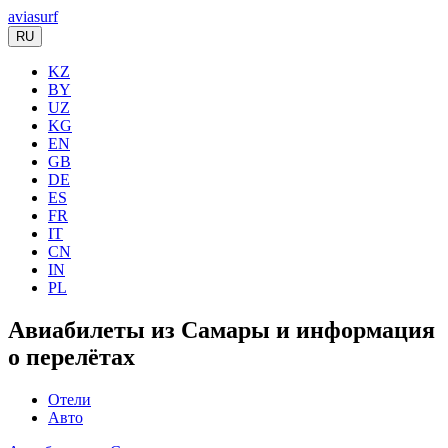
aviasurf
RU
KZ
BY
UZ
KG
EN
GB
DE
ES
FR
IT
CN
IN
PL
Авиабилеты из Самары и информация
о перелётах
Отели
Авто