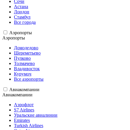
Сочи
Астана
Лондон
Стамбул
Все города
Аэропорты
Аэропорты
Домодедово
Шереметьево
Пулково
Толмачево
Владивосток
Курумоч
Все аэропорты
Авиакомпании
Авиакомпании
Аэрофлот
S7 Airlines
Уральские авиалинии
Emirates
Turkish Airlines