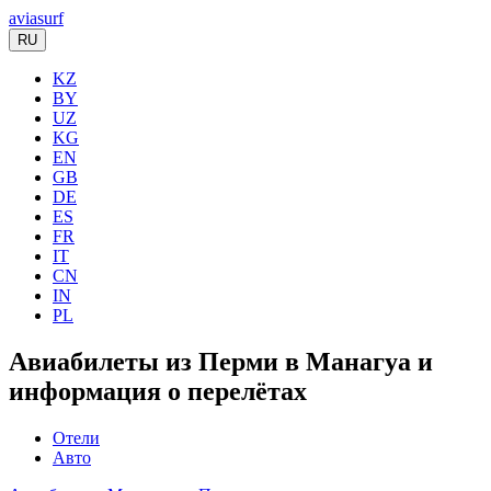
aviasurf
RU
KZ
BY
UZ
KG
EN
GB
DE
ES
FR
IT
CN
IN
PL
Авиабилеты из Перми в Манагуа и
информация о перелётах
Отели
Авто