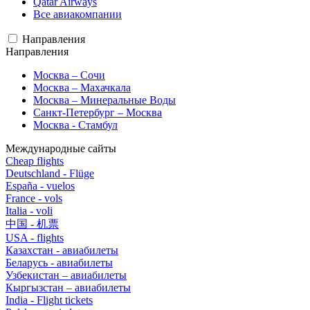
Qatar Airways
Все авиакомпании
Направления
Направления
Москва – Сочи
Москва – Махачкала
Москва – Минеральные Воды
Санкт-Петербург – Москва
Москва - Стамбул
Международные сайты
Cheap flights
Deutschland - Flüge
España - vuelos
France - vols
Italia - voli
中国 - 机票
USA - flights
Казахстан - авиабилеты
Беларусь - авиабилеты
Узбекистан – авиабилеты
Кыргызстан – авиабилеты
India - Flight tickets