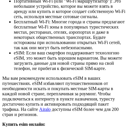
Портативный Wi-Fi (или "Wi-Fi маршрутизатор"): Это
небольшое устройство, которое вы можете взять в
аренду или купить и которое создает собственную Wi-Fi
сеть, используя местные сотовые сигналы.
Бесплатный Wi-Fi: Многие города и страны предлагают
бесплатные Wi-Fi зоны в популярных туристических
местах, ресторанах, отелях, аэропортах и даже в
некоторых общественных транспортах. Будьте
осторожны при использовании открытых Wi-Fi сетей,
так как они могут быть небезопасными.
eSIM: Если ваш смартфон поддерживает технологию
eSIM, это может быть хорошим вариантом. Вы можете
загрузить данные для новой страны прямо на свой
телефон, не прибегая к физической SIM-карте.
Мы вам рекомендуем использовать eSIM в ваших
путешествиях. eSIM избавляют путешественников от
необходимости искать и покупать местные SIM-карты в
каждой новой стране, переплачивая за роуминг. Чтобы
подключиться к интернету в пункте назначения, туристу
достаточно купить и активировать подходящий пакет
трафика. На сайте
Airalo
доступны eSIM более чем для 200
стран и регионов.
Купить esim онлайн: