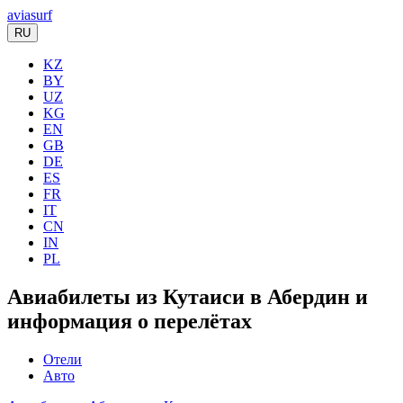
aviasurf
RU
KZ
BY
UZ
KG
EN
GB
DE
ES
FR
IT
CN
IN
PL
Авиабилеты из Кутаиси в Абердин и
информация о перелётах
Отели
Авто