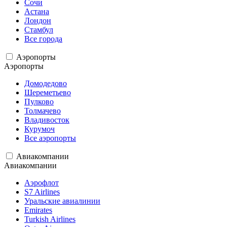
Сочи
Астана
Лондон
Стамбул
Все города
Аэропорты
Аэропорты
Домодедово
Шереметьево
Пулково
Толмачево
Владивосток
Курумоч
Все аэропорты
Авиакомпании
Авиакомпании
Аэрофлот
S7 Airlines
Уральские авиалинии
Emirates
Turkish Airlines