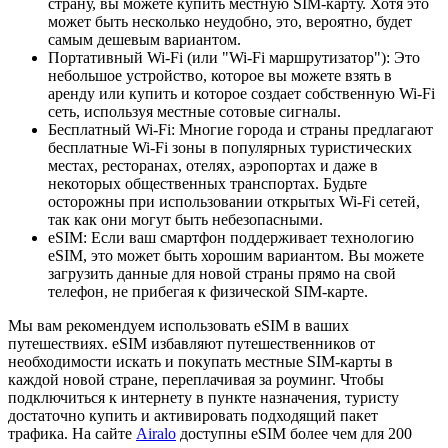
страну, вы можете купить местную SIM-карту. Хотя это
может быть несколько неудобно, это, вероятно, будет
самым дешевым вариантом.
Портативный Wi-Fi (или "Wi-Fi маршрутизатор"): Это
небольшое устройство, которое вы можете взять в
аренду или купить и которое создает собственную Wi-Fi
сеть, используя местные сотовые сигналы.
Бесплатный Wi-Fi: Многие города и страны предлагают
бесплатные Wi-Fi зоны в популярных туристических
местах, ресторанах, отелях, аэропортах и даже в
некоторых общественных транспортах. Будьте
осторожны при использовании открытых Wi-Fi сетей,
так как они могут быть небезопасными.
eSIM: Если ваш смартфон поддерживает технологию
eSIM, это может быть хорошим вариантом. Вы можете
загрузить данные для новой страны прямо на свой
телефон, не прибегая к физической SIM-карте.
Мы вам рекомендуем использовать eSIM в ваших
путешествиях. eSIM избавляют путешественников от
необходимости искать и покупать местные SIM-карты в
каждой новой стране, переплачивая за роуминг. Чтобы
подключиться к интернету в пункте назначения, туристу
достаточно купить и активировать подходящий пакет
трафика. На сайте
Airalo
доступны eSIM более чем для 200