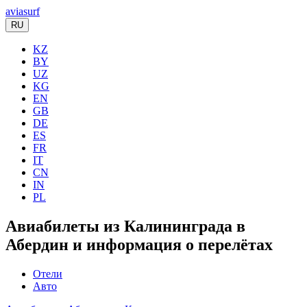
aviasurf
RU
KZ
BY
UZ
KG
EN
GB
DE
ES
FR
IT
CN
IN
PL
Авиабилеты из Калининграда в
Абердин и информация о перелётах
Отели
Авто