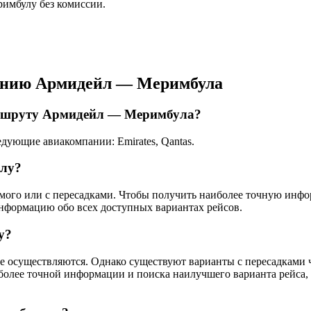
римбулу без комиссии.
лению Армидейл — Меримбула
аршруту Армидейл — Меримбула?
ующие авиакомпании: Emirates, Qantas.
улу?
ямого или с пересадками. Чтобы получить наиболее точную инф
информацию обо всех доступных вариантах рейсов.
у?
осуществляются. Однако существуют варианты с пересадками чер
более точной информации и поиска наилучшего варианта рейса,