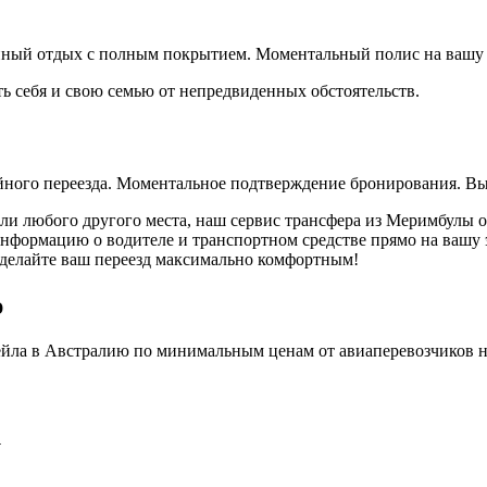
ойный отдых с полным покрытием. Моментальный полис на вашу 
ь себя и свою семью от непредвиденных обстоятельств.
йного переезда. Моментальное подтверждение бронирования. Вы
 или любого другого места, наш сервис трансфера из Меримбулы 
формацию о водителе и транспортном средстве прямо на вашу эл
 сделайте ваш переезд максимально комфортным!
ю
ла в Австралию по минимальным ценам от авиаперевозчиков на
у