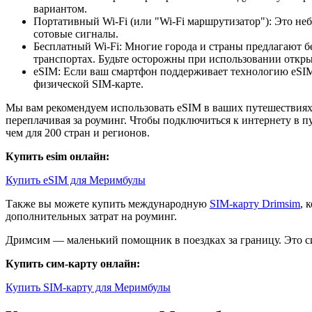
вариантом.
Портативный Wi-Fi (или "Wi-Fi маршрутизатор"): Это неб
сотовые сигналы.
Бесплатный Wi-Fi: Многие города и страны предлагают б
транспортах. Будьте осторожны при использовании открыт
eSIM: Если ваш смартфон поддерживает технологию eSIM,
физической SIM-карте.
Мы вам рекомендуем использовать eSIM в ваших путешествиях.
переплачивая за роуминг. Чтобы подключиться к интернету в п
чем для 200 стран и регионов.
Купить esim онлайн:
Купить eSIM для Меримбулы
Также вы можете купить международную
SIM-карту Drimsim
, 
дополнительных затрат на роуминг.
Дримсим — маленький помощник в поездках за границу. Это си
Купить сим-карту онлайн:
Купить SIM-карту для Меримбулы