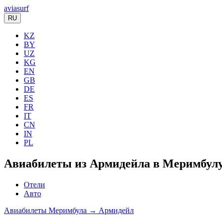
aviasurf
RU
KZ
BY
UZ
KG
EN
GB
DE
ES
FR
IT
CN
IN
PL
Авиабилеты из Армидейла в Меримбулу
Отели
Авто
Авиабилеты Меримбула → Армидейл