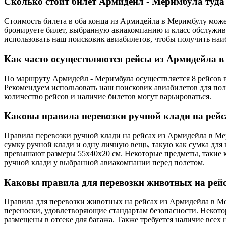
Сколько стоит билет Армидейл - Меримбула туда
Стоимость билета в оба конца из Армидейла в Меримбулу может
бронируете билет, выбранную авиакомпанию и класс обслужива
использовать наш поисковик авиабилетов, чтобы получить на
Как часто осуществляются рейсы из Армидейла 
По маршруту Армидейл - Меримбула осуществляется 8 рейсов в
Рекомендуем использовать наш поисковик авиабилетов для пол
количество рейсов и наличие билетов могут варьироваться.
Каковы правила перевозки ручной клади на рей
Правила перевозки ручной клади на рейсах из Армидейла в Ме
сумку ручной клади и одну личную вещь, такую как сумка для 
превышают размеры 55x40x20 см. Некоторые предметы, такие 
ручной клади у выбранной авиакомпании перед полетом.
Каковы правила для перевозки животных на рей
Правила для перевозки животных на рейсах из Армидейла в М
переноски, удовлетворяющие стандартам безопасности. Некот
размещены в отсеке для багажа. Также требуется наличие всех