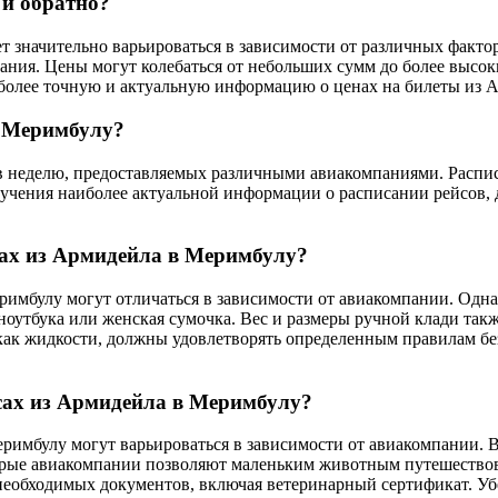
 и обратно?
 значительно варьироваться в зависимости от различных факторо
ния. Цены могут колебаться от небольших сумм до более высок
иболее точную и актуальную информацию о ценах на билеты из 
в Меримбулу?
 неделю, предоставляемых различными авиакомпаниями. Расписа
учения наиболее актуальной информации о расписании рейсов, д
сах из Армидейла в Меримбулу?
римбулу могут отличаться в зависимости от авиакомпании. Одна
ноутбука или женская сумочка. Вес и размеры ручной клади такж
как жидкости, должны удовлетворять определенным правилам бе
сах из Армидейла в Меримбулу?
еримбулу могут варьироваться в зависимости от авиакомпании
орые авиакомпании позволяют маленьким животным путешествова
 необходимых документов, включая ветеринарный сертификат. Уб