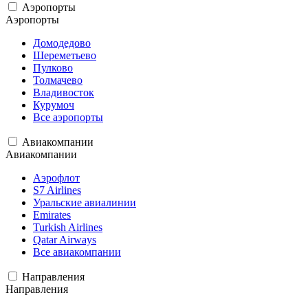
Аэропорты
Аэропорты
Домодедово
Шереметьево
Пулково
Толмачево
Владивосток
Курумоч
Все аэропорты
Авиакомпании
Авиакомпании
Аэрофлот
S7 Airlines
Уральские авиалинии
Emirates
Turkish Airlines
Qatar Airways
Все авиакомпании
Направления
Направления