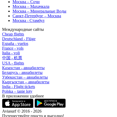
Москва – Сочи
Москва – Махачкала
Москва – Минеральные Воды
Санкт-Петербург – Москва
Москва - Стамбул
Международные сайты
Cheap flights
Deutschland - Flüge
España - vuelos
France - vols
Italia - voli
中国 - 机票
USA - flights
Казахстан - авиабилеты
Беларусь - авиабилеты
Узбекистан – авиабилеты
Кыргызстан – авиабилеты
India - Flight tickets
Polska – tanie loty
В приложении удобнее
Aviasurf © 2016 - 2026
Путешествуйте просто и выгодно!