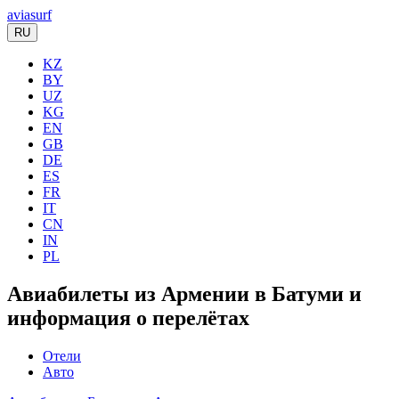
aviasurf
RU
KZ
BY
UZ
KG
EN
GB
DE
ES
FR
IT
CN
IN
PL
Авиабилеты из Армении в Батуми и
информация о перелётах
Отели
Авто