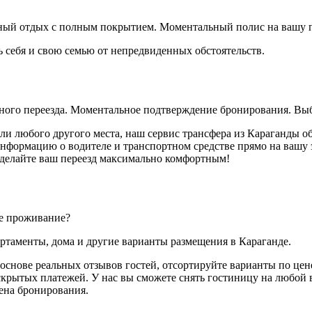
йный отдых с полным покрытием. Моментальный полис на вашу п
ь себя и свою семью от непредвиденных обстоятельств.
йного переезда. Моментальное подтверждение бронирования. Выб
 или любого другого места, наш сервис трансфера из Караганды о
ормацию о водителе и транспортном средстве прямо на вашу эл
 сделайте ваш переезд максимально комфортным!
ое проживание?
артаменты, дома и другие варианты размещения в Караганде.
основе реальных отзывов гостей, отсортируйте варианты по цене
скрытых платежей. У нас вы сможете снять гостиницу на любой в
мена бронирования.