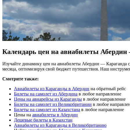
Календарь цен на авиабилеты Абердин
Изучайте динамику цен на авиабилеты Абердин — Караганда с
месяца, оптимизируя свой бюджет путешествия. Наш инструме
Смотрите также:
Авиабилеты из Караганды в Абердин
на обратный рейс
Билеты на самолет из Абердина
в любое направление
Цены на авиарейсы из Караганды
в любое направление
Билеты на самолет из Великобритании
в любое направле
Билеты на самолет из Казахстана
в любое направление
Цены на
авиабилеты в Абердин
Дешевые билеты в Казахстан
Авиабилеты из Караганды в Великобританию