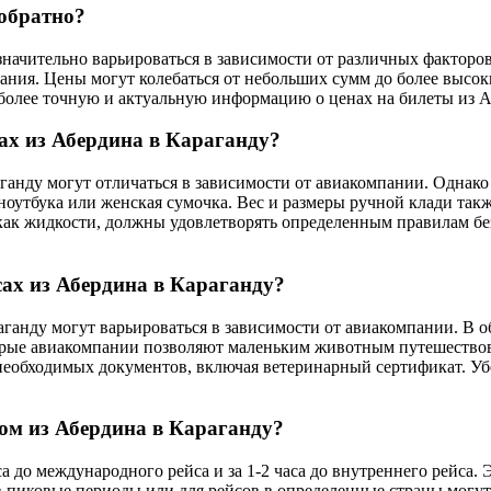
 обратно?
начительно варьироваться в зависимости от различных факторов.
ния. Цены могут колебаться от небольших сумм до более высок
более точную и актуальную информацию о ценах на билеты из А
ах из Абердина в Караганду?
ганду могут отличаться в зависимости от авиакомпании. Однако
ноутбука или женская сумочка. Вес и размеры ручной клади такж
как жидкости, должны удовлетворять определенным правилам бе
ах из Абердина в Караганду?
раганду могут варьироваться в зависимости от авиакомпании. 
орые авиакомпании позволяют маленьким животным путешествова
 необходимых документов, включая ветеринарный сертификат. Уб
сом из Абердина в Караганду?
аса до международного рейса и за 1-2 часа до внутреннего рейса
в пиковые периоды или для рейсов в определенные страны могут