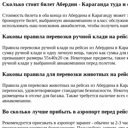
Сколько стоит билет Абердин - Караганда туда и
Стоимость билета в оба конца из Абердина в Караганду может з
бронируете билет, выбранную авиакомпанию и класс обслужива
использовать наш поисковик авиабилетов, чтобы получить наи
Каковы правила перевозки ручной клади на рейс
Правила перевозки ручной клади на рейсах из Абердина в Кара
сумку ручной клади и одну личную вещь, такую как сумка для 
превышают размеры 55x40x20 см. Некоторые предметы, такие 
ручной клади у выбранной авиакомпании перед полетом.
Каковы правила для перевозки животных на рейс
Правила для перевозки животных на рейсах из Абердина в Ка
переноски, удовлетворяющие стандартам безопасности. Некот
размещены в отсеке для багажа. Также требуется наличие всех
авиакомпании.
Во сколько лучше прибыть в аэропорт перед рей
Рекомендуется приезжать в аэропорт заранее - обычно за 2-3 ч
прохождения контроля безопасности. Пожалуйста, учтите, что 