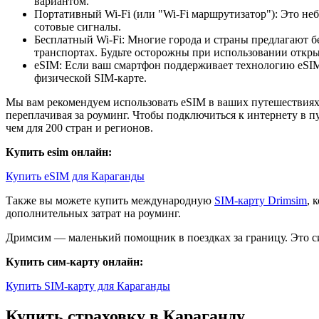
вариантом.
Портативный Wi-Fi (или "Wi-Fi маршрутизатор"): Это неб
сотовые сигналы.
Бесплатный Wi-Fi: Многие города и страны предлагают б
транспортах. Будьте осторожны при использовании открыт
eSIM: Если ваш смартфон поддерживает технологию eSIM,
физической SIM-карте.
Мы вам рекомендуем использовать eSIM в ваших путешествиях.
переплачивая за роуминг. Чтобы подключиться к интернету в п
чем для 200 стран и регионов.
Купить esim онлайн:
Купить eSIM для Караганды
Также вы можете купить международную
SIM-карту Drimsim
, 
дополнительных затрат на роуминг.
Дримсим — маленький помощник в поездках за границу. Это си
Купить сим-карту онлайн:
Купить SIM-карту для Караганды
Купить страховку в Караганду