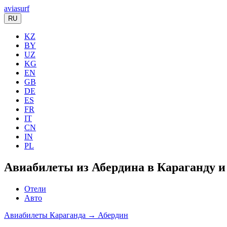
aviasurf
RU
KZ
BY
UZ
KG
EN
GB
DE
ES
FR
IT
CN
IN
PL
Авиабилеты из Абердина в Караганду и
Отели
Авто
Авиабилеты Караганда → Абердин