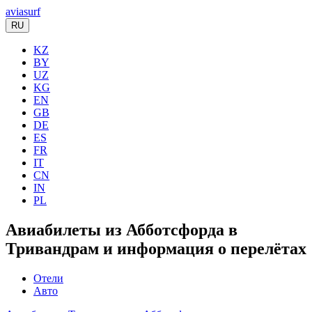
aviasurf
RU
KZ
BY
UZ
KG
EN
GB
DE
ES
FR
IT
CN
IN
PL
Авиабилеты из Абботсфорда в
Тривандрам и информация о перелётах
Отели
Авто