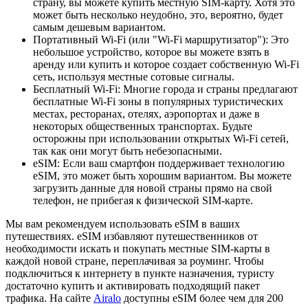
страну, вы можете купить местную SIM-карту. Хотя это
может быть несколько неудобно, это, вероятно, будет
самым дешевым вариантом.
Портативный Wi-Fi (или "Wi-Fi маршрутизатор"): Это
небольшое устройство, которое вы можете взять в
аренду или купить и которое создает собственную Wi-Fi
сеть, используя местные сотовые сигналы.
Бесплатный Wi-Fi: Многие города и страны предлагают
бесплатные Wi-Fi зоны в популярных туристических
местах, ресторанах, отелях, аэропортах и даже в
некоторых общественных транспортах. Будьте
осторожны при использовании открытых Wi-Fi сетей,
так как они могут быть небезопасными.
eSIM: Если ваш смартфон поддерживает технологию
eSIM, это может быть хорошим вариантом. Вы можете
загрузить данные для новой страны прямо на свой
телефон, не прибегая к физической SIM-карте.
Мы вам рекомендуем использовать eSIM в ваших
путешествиях. eSIM избавляют путешественников от
необходимости искать и покупать местные SIM-карты в
каждой новой стране, переплачивая за роуминг. Чтобы
подключиться к интернету в пункте назначения, туристу
достаточно купить и активировать подходящий пакет
трафика. На сайте
Airalo
доступны eSIM более чем для 200