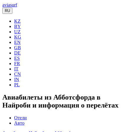
aviasurf
RU
KZ
BY
UZ
KG
EN
GB
DE
ES
FR
IT
CN
IN
PL
Авиабилеты из Абботсфорда в
Найроби и информация о перелётах
Отели
Авто