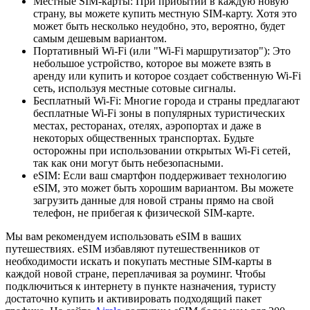
Местные SIM-карты: При прибытии в каждую новую
страну, вы можете купить местную SIM-карту. Хотя это
может быть несколько неудобно, это, вероятно, будет
самым дешевым вариантом.
Портативный Wi-Fi (или "Wi-Fi маршрутизатор"): Это
небольшое устройство, которое вы можете взять в
аренду или купить и которое создает собственную Wi-Fi
сеть, используя местные сотовые сигналы.
Бесплатный Wi-Fi: Многие города и страны предлагают
бесплатные Wi-Fi зоны в популярных туристических
местах, ресторанах, отелях, аэропортах и даже в
некоторых общественных транспортах. Будьте
осторожны при использовании открытых Wi-Fi сетей,
так как они могут быть небезопасными.
eSIM: Если ваш смартфон поддерживает технологию
eSIM, это может быть хорошим вариантом. Вы можете
загрузить данные для новой страны прямо на свой
телефон, не прибегая к физической SIM-карте.
Мы вам рекомендуем использовать eSIM в ваших
путешествиях. eSIM избавляют путешественников от
необходимости искать и покупать местные SIM-карты в
каждой новой стране, переплачивая за роуминг. Чтобы
подключиться к интернету в пункте назначения, туристу
достаточно купить и активировать подходящий пакет