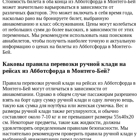
Стоимость билета в оба конца из Абботсфорда в Монтего-Бей
может значительно варьироваться в зависимости от
различных факторов. Это может включать в себя время года,
насколько рано вы бронируете билет, выбранную
авиакомпанию и класс обслуживания. Цены могут колебаться
от небольших сумм до более высоких, в зависимости от этих
переменных. Мы рекомендуем использовать наш поисковик
авиабилетов, чтобы получить наиболее точную и актуальную
информацию о ценах на билеты из Абботсфорда в Монтего-
Бей.
Каковы правила перевозки ручной клади на
рейсах из Абботсфорда в Монтего-Бей?
Правила перевозки ручной клади на рейсах из Абботсфорда в
Монтего-Бей могут отличаться в зависимости от
авиакомпании. Однако в общем случае пассажирам разрешено
взять на борт одну сумку ручной клади и одну личную вещь,
такую как сумка для ноутбука или женская сумочка. Вес и
размеры ручной клади также регулируются, и обычно
составляют около 7-10 кг и не превышают размеры 55x40x20
см. Некоторые предметы, такие как жидкости, должны
удовлетворять определенным правилам безопасности. Мы
настоятельно рекомендуем проверить правила ручной клади у
выбранной авиакомпании перед полетом.