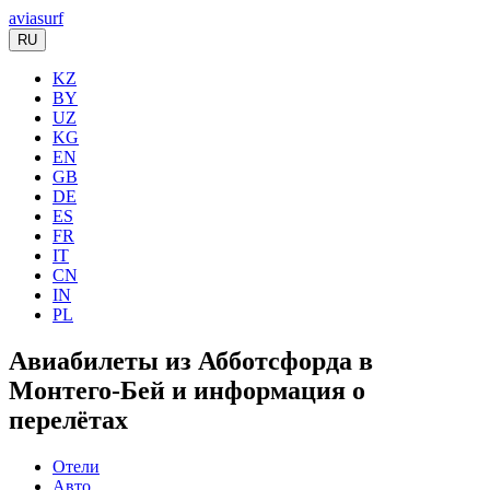
aviasurf
RU
KZ
BY
UZ
KG
EN
GB
DE
ES
FR
IT
CN
IN
PL
Авиабилеты из Абботсфорда в
Монтего-Бей и информация о
перелётах
Отели
Авто