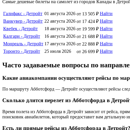
Самые дешевые билеты на самолет из городов Канады в Детрой
Галифакс - Детройт
01 августа 2026
Найти
от 13 505 ₽
Ванкувер - Детройт
22 августа 2026
Найти
от 17 424 ₽
Квебек - Детройт
18 августа 2026
Найти
от 19 599 ₽
Калгари - Детройт
16 августа 2026
Найти
от 21 688 ₽
Монреаль - Детройт
17 августа 2026
Найти
от 22 888 ₽
Торонто - Детройт
25 июля 2026
Найти
от 26 699 ₽
Часто задаваемые вопросы по направл
Какие авиакомпании осуществляют рейсы по ма
По маршруту Абботсфорд — Детройт осуществляют рейсы следу
Сколько длится перелет из Абботсфорда в Детрой
Время полета из Абботсфорда в Детройт зависит от рейса, пр
поисковик авиабилетов, который предоставит вам детальную 
Есть ли прямые рейсы из Абботсфорда в Детройт