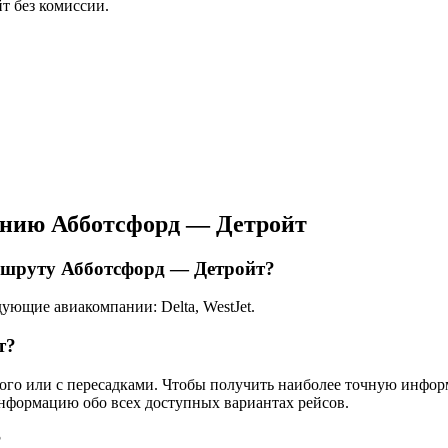
т без комиссии.
ению Абботсфорд — Детройт
ршруту Абботсфорд — Детройт?
ющие авиакомпании: Delta, WestJet.
т?
ямого или с пересадками. Чтобы получить наиболее точную инфо
информацию обо всех доступных вариантах рейсов.
?