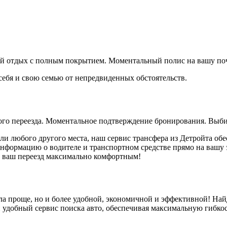
ый отдых с полным покрытием. Моментальный полис на вашу поч
 себя и свою семью от непредвиденных обстоятельств.
ного переезда. Моментальное подтверждение бронирования. Выби
или любого другого места, наш сервис трансфера из Детройта об
ормацию о водителе и транспортном средстве прямо на вашу эл
те ваш переезд максимально комфортным!
ала проще, но и более удобной, экономичной и эффективной! На
 удобный сервис поиска авто, обеспечивая максимальную гибко