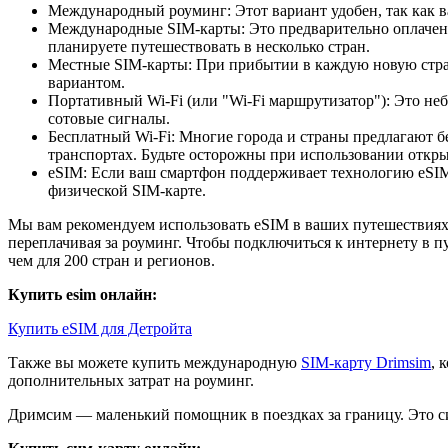
Международный роуминг: Этот вариант удобен, так как в
Международные SIM-карты: Это предварительно оплаченн
планируете путешествовать в несколько стран.
Местные SIM-карты: При прибытии в каждую новую страну
вариантом.
Портативный Wi-Fi (или "Wi-Fi маршрутизатор"): Это неб
сотовые сигналы.
Бесплатный Wi-Fi: Многие города и страны предлагают б
транспортах. Будьте осторожны при использовании открыт
eSIM: Если ваш смартфон поддерживает технологию eSIM,
физической SIM-карте.
Мы вам рекомендуем использовать eSIM в ваших путешествиях.
переплачивая за роуминг. Чтобы подключиться к интернету в п
чем для 200 стран и регионов.
Купить esim онлайн:
Купить eSIM для Детройта
Также вы можете купить международную
SIM-карту Drimsim
, 
дополнительных затрат на роуминг.
Дримсим — маленький помощник в поездках за границу. Это си