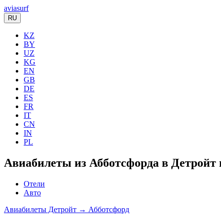
aviasurf
RU
KZ
BY
UZ
KG
EN
GB
DE
ES
FR
IT
CN
IN
PL
Авиабилеты из Абботсфорда в Детройт 
Отели
Авто
Авиабилеты Детройт → Абботсфорд