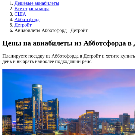
Дешёвые авиабилеты
Все страны мира
США
Абботсфорд
Детройт
Авиабилеты Абботсфорд - Детройт
Цены на авиабилеты из Абботсфорда в
Планируете поездку из Абботсфорда в Детройт и хотите купит
день и выбрать наиболее подходящий рейс.