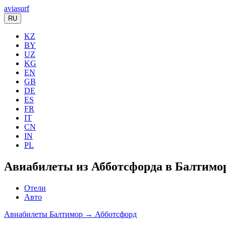
aviasurf
RU
KZ
BY
UZ
KG
EN
GB
DE
ES
FR
IT
CN
IN
PL
Авиабилеты из Абботсфорда в Балтимор
Отели
Авто
Авиабилеты Балтимор → Абботсфорд