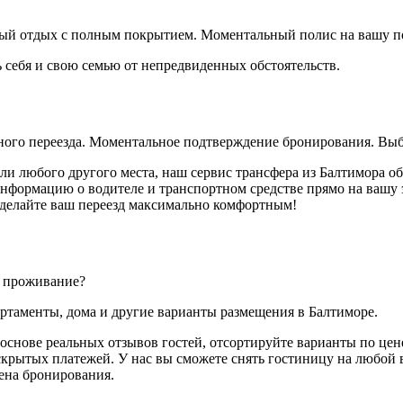
йный отдых с полным покрытием. Моментальный полис на вашу п
ь себя и свою семью от непредвиденных обстоятельств.
йного переезда. Моментальное подтверждение бронирования. Выб
или любого другого места, наш сервис трансфера из Балтимора о
ормацию о водителе и транспортном средстве прямо на вашу эл
 сделайте ваш переезд максимально комфортным!
е проживание?
артаменты, дома и другие варианты размещения в Балтиморе.
основе реальных отзывов гостей, отсортируйте варианты по цене
скрытых платежей. У нас вы сможете снять гостиницу на любой в
мена бронирования.