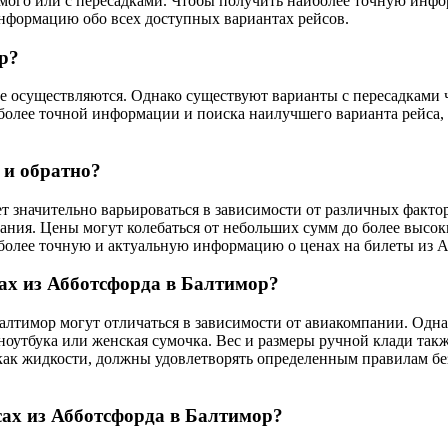
рямого или с пересадками. Чтобы получить наиболее точную инф
информацию обо всех доступных вариантах рейсов.
р?
 осуществляются. Однако существуют варианты с пересадками чер
более точной информации и поиска наилучшего варианта рейса,
 и обратно?
т значительно варьироваться в зависимости от различных фактор
ния. Цены могут колебаться от небольших сумм до более высок
более точную и актуальную информацию о ценах на билеты из А
ах из Абботсфорда в Балтимор?
алтимор могут отличаться в зависимости от авиакомпании. Одна
ноутбука или женская сумочка. Вес и размеры ручной клади такж
как жидкости, должны удовлетворять определенным правилам бе
ах из Абботсфорда в Балтимор?