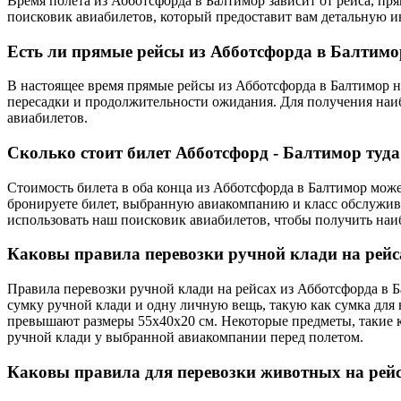
Время полета из Абботсфорда в Балтимор зависит от рейса, п
поисковик авиабилетов, который предоставит вам детальную 
Есть ли прямые рейсы из Абботсфорда в Балтимо
В настоящее время прямые рейсы из Абботсфорда в Балтимор не
пересадки и продолжительности ожидания. Для получения наи
авиабилетов.
Сколько стоит билет Абботсфорд - Балтимор туда
Стоимость билета в оба конца из Абботсфорда в Балтимор може
бронируете билет, выбранную авиакомпанию и класс обслужива
использовать наш поисковик авиабилетов, чтобы получить наи
Каковы правила перевозки ручной клади на рейс
Правила перевозки ручной клади на рейсах из Абботсфорда в Б
сумку ручной клади и одну личную вещь, такую как сумка для 
превышают размеры 55x40x20 см. Некоторые предметы, такие 
ручной клади у выбранной авиакомпании перед полетом.
Каковы правила для перевозки животных на рейс