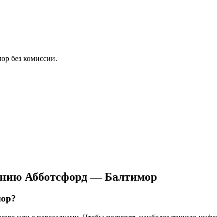
ор без комиссии.
ению Абботсфорд — Балтимор
мор?