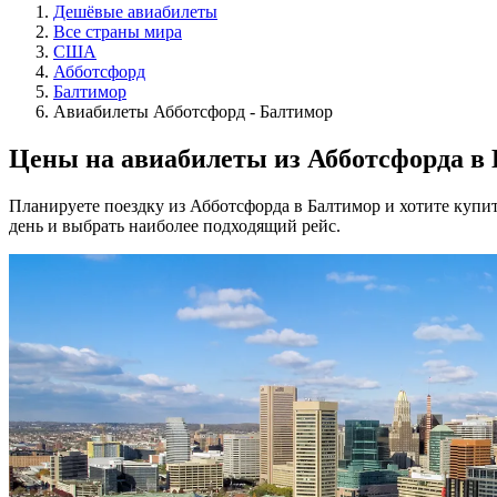
Дешёвые авиабилеты
Все страны мира
США
Абботсфорд
Балтимор
Авиабилеты Абботсфорд - Балтимор
Цены на авиабилеты из Абботсфорда в
Планируете поездку из Абботсфорда в Балтимор и хотите купи
день и выбрать наиболее подходящий рейс.