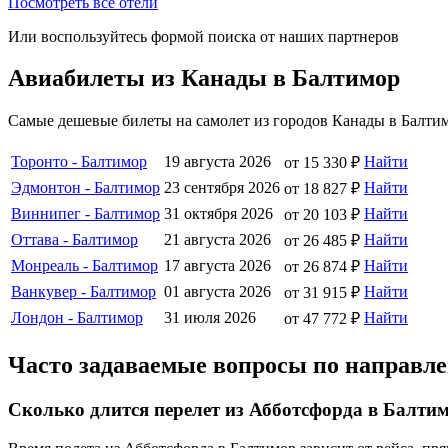
Посмотреть все отели
Или воспользуйтесь формой поиска от наших партнеров
Авиабилеты из Канады в Балтимор
Самые дешевые билеты на самолет из городов Канады в Балтим
Торонто - Балтимор
19 августа 2026
Найти
от 15 330 ₽
Эдмонтон - Балтимор
23 сентября 2026
Найти
от 18 827 ₽
Виннипег - Балтимор
31 октября 2026
Найти
от 20 103 ₽
Оттава - Балтимор
21 августа 2026
Найти
от 26 485 ₽
Монреаль - Балтимор
17 августа 2026
Найти
от 26 874 ₽
Ванкувер - Балтимор
01 августа 2026
Найти
от 31 915 ₽
Лондон - Балтимор
31 июля 2026
Найти
от 47 772 ₽
Часто задаваемые вопросы по направл
Сколько длится перелет из Абботсфорда в Балти