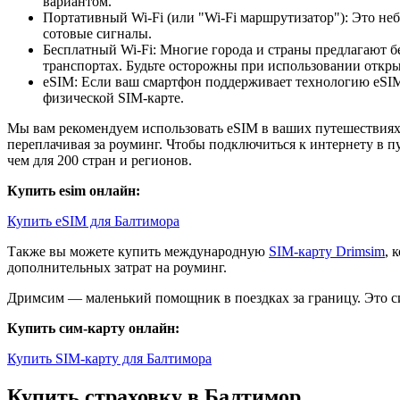
вариантом.
Портативный Wi-Fi (или "Wi-Fi маршрутизатор"): Это неб
сотовые сигналы.
Бесплатный Wi-Fi: Многие города и страны предлагают б
транспортах. Будьте осторожны при использовании открыт
eSIM: Если ваш смартфон поддерживает технологию eSIM,
физической SIM-карте.
Мы вам рекомендуем использовать eSIM в ваших путешествиях.
переплачивая за роуминг. Чтобы подключиться к интернету в п
чем для 200 стран и регионов.
Купить esim онлайн:
Купить eSIM для Балтимора
Также вы можете купить международную
SIM-карту Drimsim
, 
дополнительных затрат на роуминг.
Дримсим — маленький помощник в поездках за границу. Это си
Купить сим-карту онлайн:
Купить SIM-карту для Балтимора
Купить страховку в Балтимор