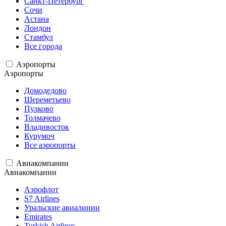
Санкт-Петербург
Сочи
Астана
Лондон
Стамбул
Все города
Аэропорты
Аэропорты
Домодедово
Шереметьево
Пулково
Толмачево
Владивосток
Курумоч
Все аэропорты
Авиакомпании
Авиакомпании
Аэрофлот
S7 Airlines
Уральские авиалинии
Emirates
Turkish Airlines