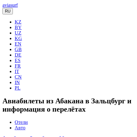
aviasurf
RU
KZ
BY
UZ
KG
EN
GB
DE
ES
FR
IT
CN
IN
PL
Авиабилеты из Абакана в Зальцбург и
информация о перелётах
Отели
Авто