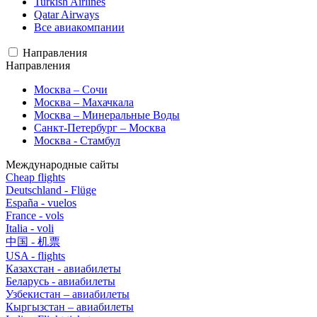
Turkish Airlines
Qatar Airways
Все авиакомпании
Направления
Направления
Москва – Сочи
Москва – Махачкала
Москва – Минеральные Воды
Санкт-Петербург – Москва
Москва - Стамбул
Международные сайты
Cheap flights
Deutschland - Flüge
España - vuelos
France - vols
Italia - voli
中国 - 机票
USA - flights
Казахстан - авиабилеты
Беларусь - авиабилеты
Узбекистан – авиабилеты
Кыргызстан – авиабилеты