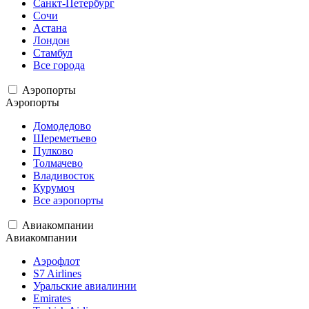
Санкт-Петербург
Сочи
Астана
Лондон
Стамбул
Все города
Аэропорты
Аэропорты
Домодедово
Шереметьево
Пулково
Толмачево
Владивосток
Курумоч
Все аэропорты
Авиакомпании
Авиакомпании
Аэрофлот
S7 Airlines
Уральские авиалинии
Emirates