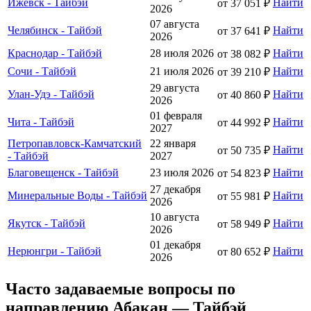
Ижевск - Тайбэй
Найти
от 37 051 ₽
2026
07 августа
Челябинск - Тайбэй
Найти
от 37 641 ₽
2026
Краснодар - Тайбэй
28 июля 2026
Найти
от 38 082 ₽
Сочи - Тайбэй
21 июля 2026
Найти
от 39 210 ₽
29 августа
Улан-Удэ - Тайбэй
Найти
от 40 860 ₽
2026
01 февраля
Чита - Тайбэй
Найти
от 44 992 ₽
2027
Петропавловск-Камчатский
22 января
Найти
от 50 735 ₽
- Тайбэй
2027
Благовещенск - Тайбэй
23 июля 2026
Найти
от 54 823 ₽
27 декабря
Минеральные Воды - Тайбэй
Найти
от 55 981 ₽
2026
10 августа
Якутск - Тайбэй
Найти
от 58 949 ₽
2026
01 декабря
Нерюнгри - Тайбэй
Найти
от 80 652 ₽
2026
Часто задаваемые вопросы по
направлению Абакан — Тайбэй