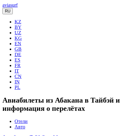
aviasurf
RU
KZ
BY
UZ
KG
EN
GB
DE
ES
FR
IT
CN
IN
PL
Авиабилеты из Абакана в Тайбэй и
информация о перелётах
Отели
Авто