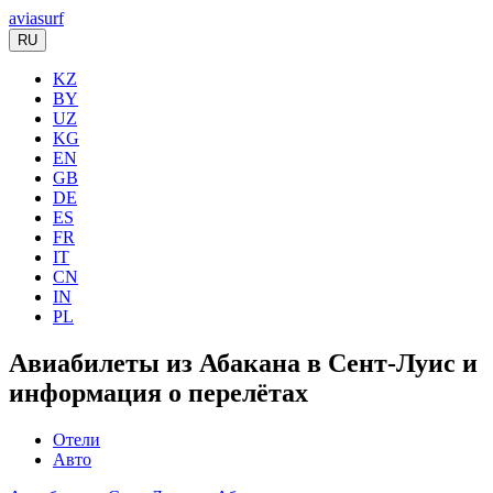
aviasurf
RU
KZ
BY
UZ
KG
EN
GB
DE
ES
FR
IT
CN
IN
PL
Авиабилеты из Абакана в Сент-Луис и
информация о перелётах
Отели
Авто