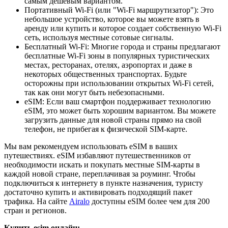
самым дешевым вариантом.
Портативный Wi-Fi (или "Wi-Fi маршрутизатор"): Это
небольшое устройство, которое вы можете взять в
аренду или купить и которое создает собственную Wi-Fi
сеть, используя местные сотовые сигналы.
Бесплатный Wi-Fi: Многие города и страны предлагают
бесплатные Wi-Fi зоны в популярных туристических
местах, ресторанах, отелях, аэропортах и даже в
некоторых общественных транспортах. Будьте
осторожны при использовании открытых Wi-Fi сетей,
так как они могут быть небезопасными.
eSIM: Если ваш смартфон поддерживает технологию
eSIM, это может быть хорошим вариантом. Вы можете
загрузить данные для новой страны прямо на свой
телефон, не прибегая к физической SIM-карте.
Мы вам рекомендуем использовать eSIM в ваших
путешествиях. eSIM избавляют путешественников от
необходимости искать и покупать местные SIM-карты в
каждой новой стране, переплачивая за роуминг. Чтобы
подключиться к интернету в пункте назначения, туристу
достаточно купить и активировать подходящий пакет
трафика. На сайте
Airalo
доступны eSIM более чем для 200
стран и регионов.
Купить esim онлайн: