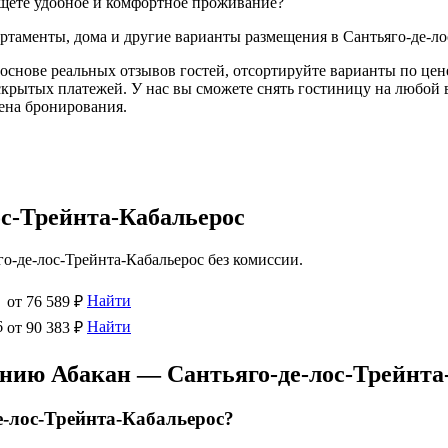
ищете удобное и комфортное проживание?
артаменты, дома и другие варианты размещения в Сантьяго-де-ло
основе реальных отзывов гостей, отсортируйте варианты по цене
скрытых платежей. У нас вы сможете снять гостиницу на любой в
мена бронирования.
ос-Трейнта-Кабальерос
о-де-лос-Трейнта-Кабальерос без комиссии.
Найти
от 76 589 ₽
6
Найти
от 90 383 ₽
ению Абакан — Сантьяго-де-лос-Трейнта
е-лос-Трейнта-Кабальерос?