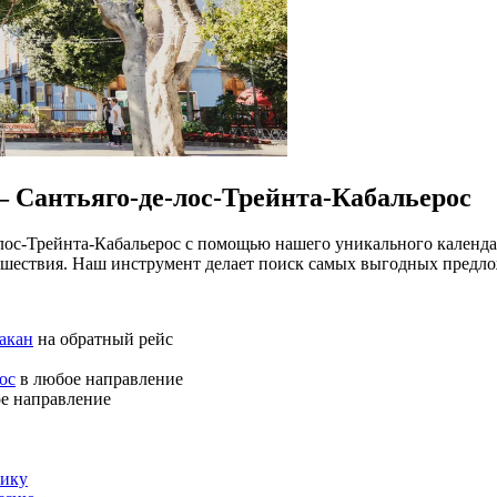
 Сантьяго-де-лос-Трейнта-Кабальерос
лос-Трейнта-Кабальерос с помощью нашего уникального календа
ешествия. Наш инструмент делает поиск самых выгодных предл
акан
на обратный рейс
ос
в любое направление
е направление
лику