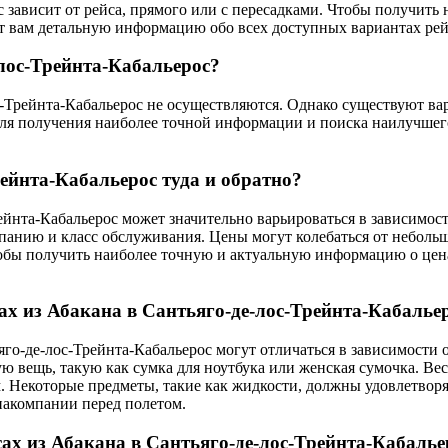
с зависит от рейса, прямого или с пересадками. Чтобы получит
т вам детальную информацию обо всех доступных вариантах рей
лос-Трейнта-Кабальерос?
-Трейнта-Кабальерос не осуществляются. Однако существуют вар
Для получения наиболее точной информации и поиска наилучшег
рейнта-Кабальерос туда и обратно?
рейнта-Кабальерос может значительно варьироваться в зависимос
панию и класс обслуживания. Цены могут колебаться от небольш
бы получить наиболее точную и актуальную информацию о ценах
ах из Абакана в Сантьяго-де-лос-Трейнта-Кабалье
яго-де-лос-Трейнта-Кабальерос могут отличаться в зависимости
ую вещь, такую как сумка для ноутбука или женская сумочка. Ве
м. Некоторые предметы, такие как жидкости, должны удовлетво
иакомпании перед полетом.
ах из Абакана в Сантьяго-де-лос-Трейнта-Кабалье