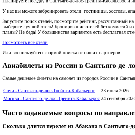
Планируете поездку в Сантьяго-де-лос-Трейнта-Кабальерос и 
У нас вы можете забронировать отели, гостиницы, хостелы, ап
Запустите поиск отелей, посмотрите рейтинг, рассчитанный на 
выберите лучший отель! Бронирование отелей без комиссий и 
планы? Не беда! У большинства вариантов есть бесплатная от
Посмотреть все отели
Или воспользуйтесь формой поиска от наших партнеров
Авиабилеты из России в Сантьяго-де-л
Самые дешевые билеты на самолет из городов России в Сантьяг
Сочи - Сантьяго-де-лос-Трейнта-Кабальерос
23 июля 2026
Москва - Сантьяго-де-лос-Трейнта-Кабальерос
24 сентября 202
Часто задаваемые вопросы по направл
Сколько длится перелет из Абакана в Сантьяго-д