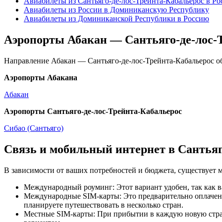
Авиабилеты из Сантьяго-де-лос-Трейнта-Кабальерос в Р
Авиабилеты из России в Доминиканскую Республику
Авиабилеты из Доминиканской Республики в Россию
Аэропорты Абакан — Сантьяго-де-лос-
Направление Абакан — Сантьяго-де-лос-Трейнта-Кабальерос 
Аэропорты Абакана
Абакан
Аэропорты Сантьяго-де-лос-Трейнта-Кабальерос
Сибао (Сантьяго)
Связь и мобильный интернет в Сантьяг
В зависимости от ваших потребностей и бюджета, существует 
Международный роуминг: Этот вариант удобен, так как в
Международные SIM-карты: Это предварительно оплаченн
планируете путешествовать в несколько стран.
Местные SIM-карты: При прибытии в каждую новую страну