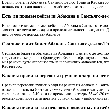
Время полета из Абакана в Сантьяго-де-лос-Трейнта-Кабальеро
использовать наш поисковик авиабилетов, который предостави
Есть ли прямые рейсы из Абакана в Сантьяго-де-
В настоящее время прямые рейсы из Абакана в Сантьяго-де-лос
зависеть от места пересадки и продолжительности ожидания. 
инструментом поиска авиабилетов.
Сколько стоит билет Абакан - Сантьяго-де-лос-Т
Стоимость билета в оба конца из Абакана в Сантьяго-де-лос-Т
года, насколько рано вы бронируете билет, выбранную авиаком
Мы рекомендуем использовать наш поисковик авиабилетов, что
Кабальерос.
Каковы правила перевозки ручной клади на рейс
Правила перевозки ручной клади на рейсах из Абакана в Санть
разрешено взять на борт одну сумку ручной клади и одну личн
составляют около 7-10 кг и не превышают размеры 55x40x20 с
рекомендуем проверить правила ручной клади у выбранной ав
Каковы правила для перевозки животных на рейс