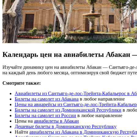
Календарь цен на авиабилеты Абакан —
Изучайте динамику цен на авиабилеты Абакан — Сантьяго-де-
на каждый день любого месяца, оптимизируя свой бюджет пут
Смотрите также:
Авиабилеты из Сантьяго-де-лос-Трейнта-Кабальерос в Аб
Билеты на самолет из Абакана
в любое направление
Цены на авиарейсы из Сантьяго-де-лос-Трейнта-Кабальер
Билеты на самолет из Доминиканской Республики
в любо
Билеты на самолет из России
в любое направление
Цены на
авиабилеты в Абакан
Дешевые билеты в Доминиканскую Республику
Найти
авиабилеты из Абакана в Доминиканскую Респуб