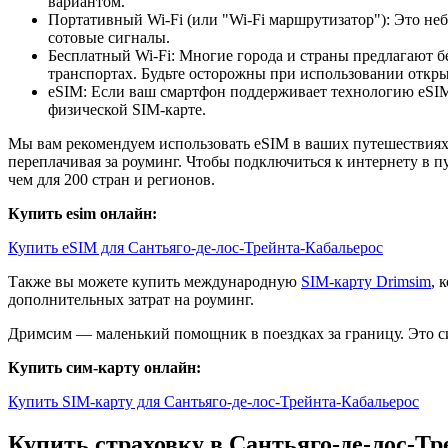
вариантом.
Портативный Wi-Fi (или "Wi-Fi маршрутизатор"): Это неб
сотовые сигналы.
Бесплатный Wi-Fi: Многие города и страны предлагают б
транспортах. Будьте осторожны при использовании открыт
eSIM: Если ваш смартфон поддерживает технологию eSIM,
физической SIM-карте.
Мы вам рекомендуем использовать eSIM в ваших путешествиях.
переплачивая за роуминг. Чтобы подключиться к интернету в п
чем для 200 стран и регионов.
Купить esim онлайн:
Купить eSIM для Сантьяго-де-лос-Трейнта-Кабальерос
Также вы можете купить международную
SIM-карту Drimsim
, 
дополнительных затрат на роуминг.
Дримсим — маленький помощник в поездках за границу. Это си
Купить сим-карту онлайн:
Купить SIM-карту для Сантьяго-де-лос-Трейнта-Кабальерос
Купить страховку в Сантьяго-де-лос-Т