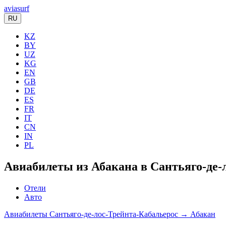
aviasurf
RU
KZ
BY
UZ
KG
EN
GB
DE
ES
FR
IT
CN
IN
PL
Авиабилеты из Абакана в Сантьяго-де-
Отели
Авто
Авиабилеты Сантьяго-де-лос-Трейнта-Кабальерос → Абакан