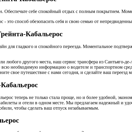
йн. Обеспечьте себе спокойный отдых с полным покрытием. Мом
с - это способ обезопасить себя и свою семью от непредвиденны
Трейнта-Кабальерос
лайн для гладкого и спокойного переезда. Моментальное подтве
или любого другого места, наш сервис трансфера из Сантьяго-де
всю необходимую информацию о водителе и транспортном средст
ачните свое путешествие с нами сегодня, и сделайте ваш переезд
-Кабальерос
льерос теперь не только стала проще, но и более удобной, эко
виабилеты и отели в одном месте. Мы предлагаем надежный и уд
обили, чтобы сделать ваш отпуск незабываемым.
льерос