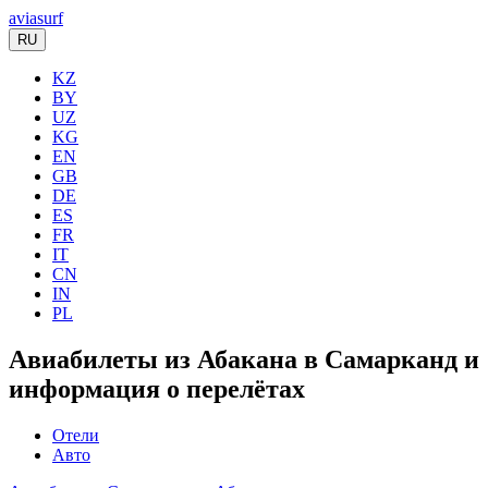
aviasurf
RU
KZ
BY
UZ
KG
EN
GB
DE
ES
FR
IT
CN
IN
PL
Авиабилеты из Абакана в Самарканд и
информация о перелётах
Отели
Авто