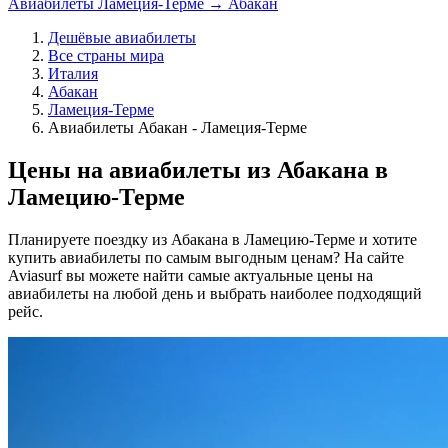
Авиабилеты Ламеция-Терме → Абакан
Дешёвые авиабилеты
Все страны мира
Италия
Абакан
Ламеция-Терме
Авиабилеты Абакан - Ламеция-Терме
Цены на авиабилеты из Абакана в
Ламецию-Терме
Планируете поездку из Абакана в Ламецию-Терме и хотите
купить авиабилеты по самым выгодным ценам? На сайте
Aviasurf вы можете найти самые актуальные цены на
авиабилеты на любой день и выбрать наиболее подходящий
рейс.