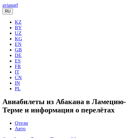
aviasurf
RU
KZ
BY
UZ
KG
EN
GB
DE
ES
FR
IT
CN
IN
PL
Авиабилеты из Абакана в Ламецию-
Терме и информация о перелётах
Отели
Авто