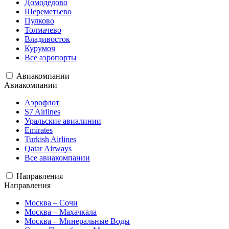
Домодедово
Шереметьево
Пулково
Толмачево
Владивосток
Курумоч
Все аэропорты
Авиакомпании
Авиакомпании
Аэрофлот
S7 Airlines
Уральские авиалинии
Emirates
Turkish Airlines
Qatar Airways
Все авиакомпании
Направления
Направления
Москва – Сочи
Москва – Махачкала
Москва – Минеральные Воды