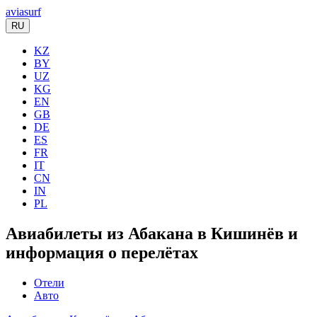
aviasurf
RU
KZ
BY
UZ
KG
EN
GB
DE
ES
FR
IT
CN
IN
PL
Авиабилеты из Абакана в Кишинёв и
информация о перелётах
Отели
Авто