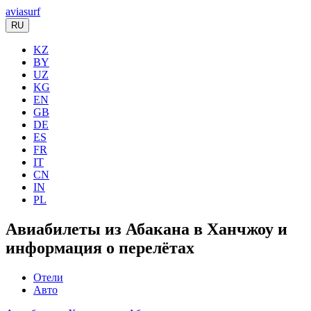
aviasurf
RU
KZ
BY
UZ
KG
EN
GB
DE
ES
FR
IT
CN
IN
PL
Авиабилеты из Абакана в Ханчжоу и
информация о перелётах
Отели
Авто