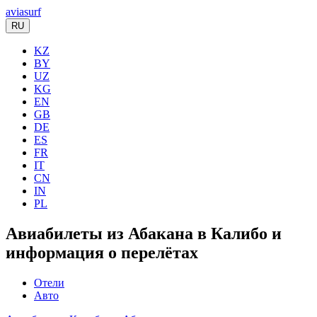
aviasurf
RU
KZ
BY
UZ
KG
EN
GB
DE
ES
FR
IT
CN
IN
PL
Авиабилеты из Абакана в Калибо и
информация о перелётах
Отели
Авто