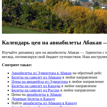
Календарь цен на авиабилеты Абакан 
Изучайте динамику цен на авиабилеты Абакан — Эдмонтон с п
месяца, оптимизируя свой бюджет путешествия. Наш инструме
Смотрите также:
Авиабилеты из Эдмонтона в Абакан
на обратный рейс
Билеты на самолет из Абакана
в любое направление
Цены на авиарейсы из Эдмонтона
в любое направление
Билеты на самолет из Канады
в любое направление
Билеты на самолет из России
в любое направление
Цены на
авиабилеты в Абакан
Дешевые билеты в Канаду
Найти
авиабилеты из Абакана в Канаду