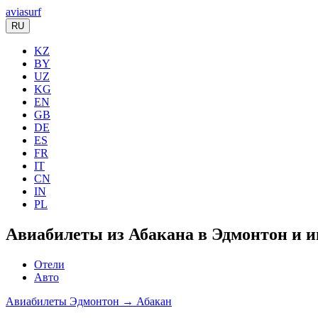
aviasurf
RU
KZ
BY
UZ
KG
EN
GB
DE
ES
FR
IT
CN
IN
PL
Авиабилеты из Абакана в Эдмонтон и и
Отели
Авто
Авиабилеты Эдмонтон → Абакан