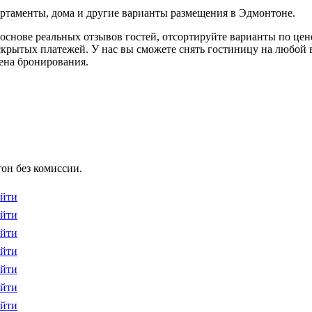
артаменты, дома и другие варианты размещения в Эдмонтоне.
основе реальных отзывов гостей, отсортируйте варианты по цене
скрытых платежей. У нас вы сможете снять гостиницу на любой в
мена бронирования.
он без комиссии.
йти
йти
йти
йти
йти
йти
йти