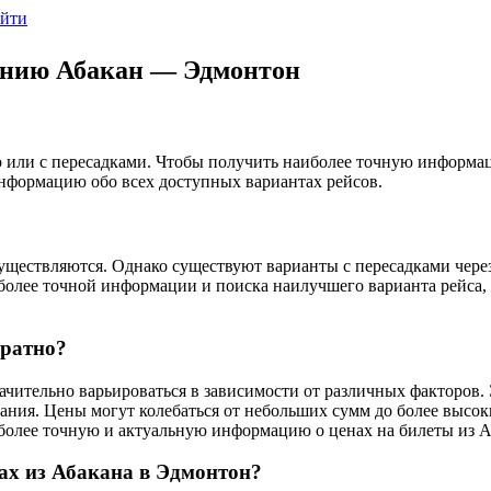
йти
ению Абакан — Эдмонтон
го или с пересадками. Чтобы получить наиболее точную информа
информацию обо всех доступных вариантах рейсов.
ществляются. Однако существуют варианты с пересадками через д
более точной информации и поиска наилучшего варианта рейса,
братно?
ачительно варьироваться в зависимости от различных факторов. 
ния. Цены могут колебаться от небольших сумм до более высок
более точную и актуальную информацию о ценах на билеты из А
ах из Абакана в Эдмонтон?