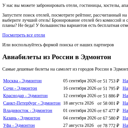
У нас вы можете забронировать отели, гостиницы, хостелы, ап
Запустите поиск отелей, посмотрите рейтинг, рассчитанный на 
выберите лучший отель! Бронирование отелей без комиссий и 
планы? Не беда! У большинства вариантов есть бесплатная от
Посмотреть все отели
Или воспользуйтесь формой поиска от наших партнеров
Авиабилеты из России в Эдмонтон
Самые дешевые билеты на самолет из городов России в Эдмонт
Москва - Эдмонтон
05 сентября 2026
На
от 51 753 ₽
Сочи - Эдмонтон
16 сентября 2026
На
от 51 795 ₽
Краснодар - Эдмонтон
12 сентября 2026
На
от 51 886 ₽
Санкт-Петербург - Эдмонтон
18 августа 2026
На
от 58 001 ₽
Владивосток - Эдмонтон
01 сентября 2026
На
от 67 477 ₽
Казань - Эдмонтон
04 сентября 2026
На
от 67 580 ₽
Уфа - Эдмонтон
27 августа 2026
На
от 78 772 ₽