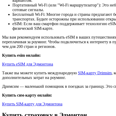
вариантом.
Портативный Wi-Fi (или "Wi-Fi маршрутизатор"): Это неб
сотовые сигналы.
Бесплатный Wi-Fi: Многие города и страны предлагают б
транспортах. Будьте осторожны при использовании открыт
eSIM: Если ваш смартфон поддерживает технологию eSIM,
физической SIM-карте.
Мы вам рекомендуем использовать eSIM в ваших путешествиях.
переплачивая за роуминг. Чтобы подключиться к интернету в п
чем для 200 стран и регионов.
Купить esim онлайн:
Купить eSIM для Эдмонтона
Также вы можете купить международную
SIM-карту Drimsim
, 
дополнительных затрат на роуминг.
Дримсим — маленький помощник в поездках за границу. Это си
Купить сим-карту онлайн:
Купить SIM-карту для Эдмонтона
Купить страховку в Эдмонтон