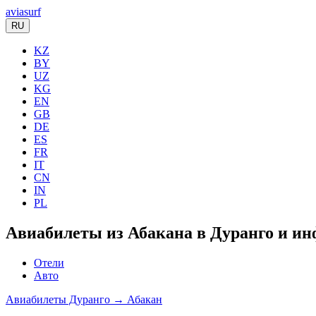
aviasurf
RU
KZ
BY
UZ
KG
EN
GB
DE
ES
FR
IT
CN
IN
PL
Авиабилеты из Абакана в Дуранго и ин
Отели
Авто
Авиабилеты Дуранго → Абакан