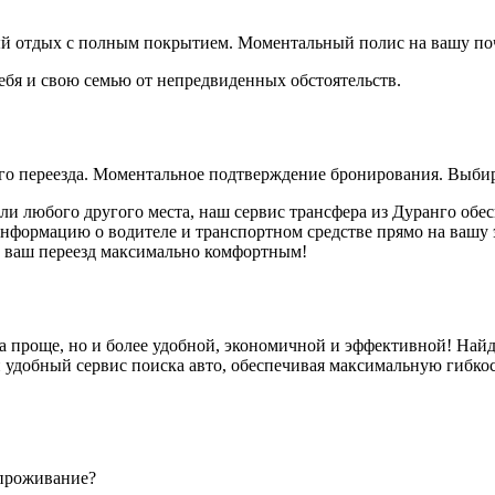
ный отдых с полным покрытием. Моментальный полис на вашу по
себя и свою семью от непредвиденных обстоятельств.
ого переезда. Моментальное подтверждение бронирования. Выбир
или любого другого места, наш сервис трансфера из Дуранго обе
ормацию о водителе и транспортном средстве прямо на вашу эл
те ваш переезд максимально комфортным!
ла проще, но и более удобной, экономичной и эффективной! Най
 удобный сервис поиска авто, обеспечивая максимальную гибко
 проживание?