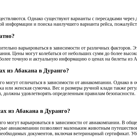
ествляются. Однако существуют варианты с пересадками через др
ой информации и поиска наилучшего варианта рейса, пожалуйст
ратно?
ительно варьироваться в зависимости от различных факторов. Эт
ния. Цены могут колебаться от небольших сумм до более высок
более точную и актуальную информацию о ценах на билеты из А
ах из Абакана в Дуранго?
го могут отличаться в зависимости от авиакомпании. Однако в 
ка или женская сумочка. Вес и размеры ручной клади также рег
и, должны удовлетворять определенным правилам безопасности.
ах из Абакана в Дуранго?
анго могут варьироваться в зависимости от авиакомпании. В о
орые авиакомпании позволяют маленьким животным путешествова
 необходимых документов, включая ветеринарный сертификат. Уб