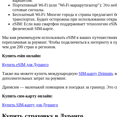
вариантом.
Портативный Wi-Fi (или "Wi-Fi маршрутизатор"): Это неб
сотовые сигналы.
Бесплатный Wi-Fi: Многие города и страны предлагают б
транспортах. Будьте осторожны при использовании открыт
eSIM: Если ваш смартфон поддерживает технологию eSIM,
физической SIM-карте.
Мы вам рекомендуем использовать eSIM в ваших путешествиях.
переплачивая за роуминг. Чтобы подключиться к интернету в п
чем для 200 стран и регионов.
Купить esim онлайн:
Купить eSIM для Дуранго
Также вы можете купить международную
SIM-карту Drimsim
, 
дополнительных затрат на роуминг.
Дримсим — маленький помощник в поездках за границу. Это си
Купить сим-карту онлайн:
Купить SIM-карту для Дуранго
Купить страховку в Дуранго