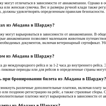
у могут отличаться в зависимости от авиакомпании. Однако в о
ка или женская сумочка. Вес и размеры ручной клади также рег
и, должны удовлетворять определенным правилам безопасности.
сах из Абадана в Шарджу?
джу могут варьироваться в зависимости от авиакомпании. В об
орые авиакомпании позволяют маленьким животным путешествова
 необходимых документов, включая ветеринарный сертификат. Уб
сом из Абадана в Шарджу?
аса до международного рейса и за 1-2 часа до внутреннего рейса
в пиковые периоды или для рейсов в определенные страны могут
ь при бронировании билета из Абадана в Шарджу
зникнуть различные дополнительные платежи, включая плату за
ю или позднюю регистрацию на рейс, а также страховые сборы. О
ополнительные платежи могут варьироваться в зависимости от а
билеты из Абадана в Шарджу?