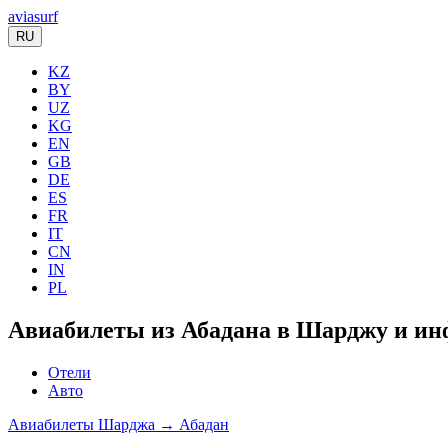
aviasurf
RU
KZ
BY
UZ
KG
EN
GB
DE
ES
FR
IT
CN
IN
PL
Авиабилеты из Абадана в Шарджу и ин
Отели
Авто
Авиабилеты Шарджа → Абадан