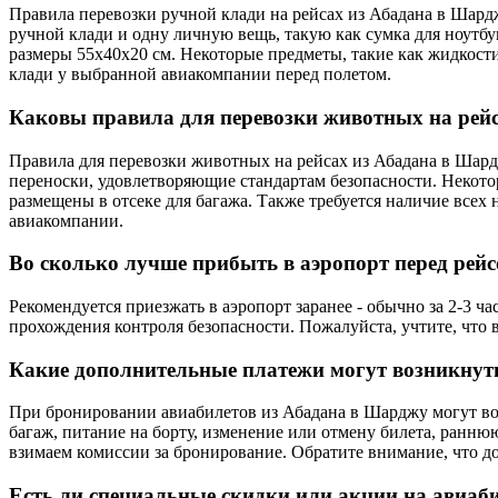
Правила перевозки ручной клади на рейсах из Абадана в Шардж
ручной клади и одну личную вещь, такую как сумка для ноутбу
размеры 55x40x20 см. Некоторые предметы, такие как жидкост
клади у выбранной авиакомпании перед полетом.
Каковы правила для перевозки животных на рей
Правила для перевозки животных на рейсах из Абадана в Шар
переноски, удовлетворяющие стандартам безопасности. Некот
размещены в отсеке для багажа. Также требуется наличие всех
авиакомпании.
Во сколько лучше прибыть в аэропорт перед рей
Рекомендуется приезжать в аэропорт заранее - обычно за 2-3 ч
прохождения контроля безопасности. Пожалуйста, учтите, что 
Какие дополнительные платежи могут возникнут
При бронировании авиабилетов из Абадана в Шарджу могут во
багаж, питание на борту, изменение или отмену билета, ранню
взимаем комиссии за бронирование. Обратите внимание, что д
Есть ли специальные скидки или акции на авиа