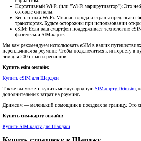
вариантом.
Портативный Wi-Fi (или "Wi-Fi маршрутизатор"): Это неб
сотовые сигналы.
Бесплатный Wi-Fi: Многие города и страны предлагают б
транспортах. Будьте осторожны при использовании открыт
eSIM: Если ваш смартфон поддерживает технологию eSIM,
физической SIM-карте.
Мы вам рекомендуем использовать eSIM в ваших путешествиях.
переплачивая за роуминг. Чтобы подключиться к интернету в п
чем для 200 стран и регионов.
Купить esim онлайн:
Купить eSIM для Шарджи
Также вы можете купить международную
SIM-карту Drimsim
, 
дополнительных затрат на роуминг.
Дримсим — маленький помощник в поездках за границу. Это си
Купить сим-карту онлайн:
Купить SIM-карту для Шарджи
Купить страховку в Шарджу