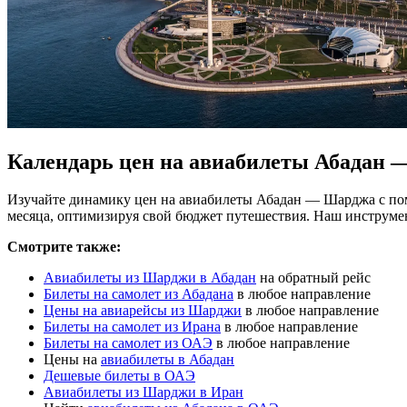
Календарь цен на авиабилеты Абадан
Изучайте динамику цен на авиабилеты Абадан — Шарджа с пом
месяца, оптимизируя свой бюджет путешествия. Наш инструме
Смотрите также:
Авиабилеты из Шарджи в Абадан
на обратный рейс
Билеты на самолет из Абадана
в любое направление
Цены на авиарейсы из Шарджи
в любое направление
Билеты на самолет из Ирана
в любое направление
Билеты на самолет из ОАЭ
в любое направление
Цены на
авиабилеты в Абадан
Дешевые билеты в ОАЭ
Авиабилеты из Шарджи в Иран