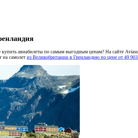
ренландия
 купить авиабилеты по самым выгодным ценам? На сайте Aviasu
т на самолет
из Великобритании в Гренландию по цене от 49 903