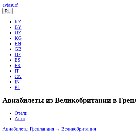
aviasurf
RU
KZ
BY
UZ
KG
EN
GB
DE
ES
FR
IT
CN
IN
PL
Авиабилеты из Великобритании в Грен
Отели
Авто
Авиабилеты Гренландия → Великобритания