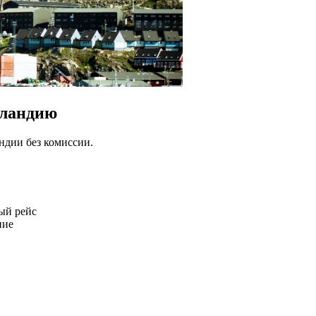
нландию
ндии без комиссии.
ый рейс
ние