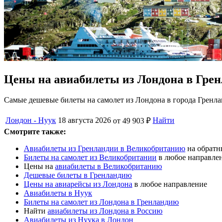
Цены на авиабилеты из Лондона в Гре
Самые дешевые билеты на самолет из Лондона в города Гренла
Лондон - Нуук
18 августа 2026
Найти
от 49 903 ₽
Смотрите также:
Авиабилеты из Гренландии в Великобританию
на обратн
Билеты на самолет из Великобритании
в любое направле
Цены на
авиабилеты в Великобританию
Дешевые билеты в Гренландию
Цены на авиарейсы из Лондона
в любое направление
Авиабилеты в Нуук
Билеты на самолет из Лондона в Гренландию
Найти
авиабилеты из Лондона в Россию
Авиабилеты из Нуука в Лондон