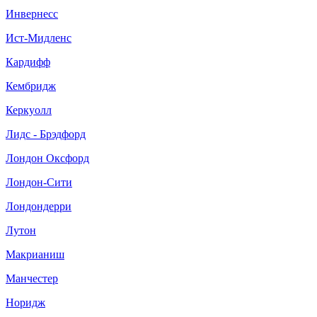
Инвернесс
Ист-Мидленс
Кардифф
Кембридж
Керкуолл
Лидс - Брэдфорд
Лондон Оксфорд
Лондон-Сити
Лондондерри
Лутон
Макрианиш
Манчестер
Норидж