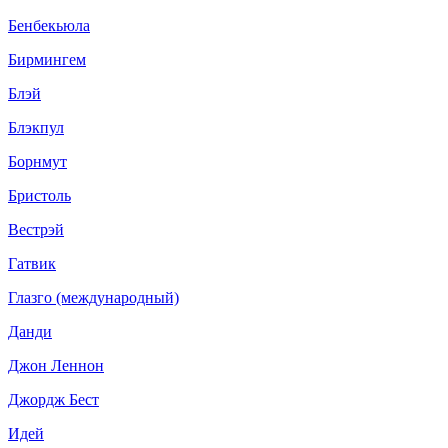
Бенбекьюла
Бирмингем
Блэй
Блэкпул
Борнмут
Бристоль
Вестрэй
Гатвик
Глазго (международный)
Данди
Джон Леннон
Джордж Бест
Идей