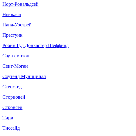
Норт-Рональдсей
Ньюкасл
Папа-Уэстрей
Престуик
Робин Гуд Донкастер Шеффилд
Саутгемптон
Сент-Моган
Соутенд Муниципал
Стенстед
Сторновей
Стронсей
Тири
Тиссайд