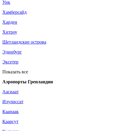
Уик
Хамберсайд
Харден
Хитроу
Шетландские острова
Эдинбург
Эксетер
Показать все
Аэропорты Гренландии
Аасиаат
Илулиссат
Каанаак
Каарсут