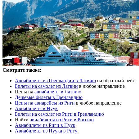
Смотрите также:
Авиабилеты из Гренландии в Латвию
на обратный рейс
Билеты на самолет из Латвии
в любое направление
Цены на
авиабилеты в Латвию
Дешевые билеты в Гренландию
Цены на авиарейсы из Риги
в любое направление
Авиабилеты в Нуук
Билеты на самолет из Риги в Гренландию
Найти
авиабилеты из Риги в Россию
Авиабилеты из Риги в Нуук
Авиабилеты из Нуука в Ригу