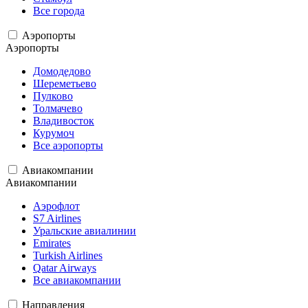
Все города
Аэропорты
Аэропорты
Домодедово
Шереметьево
Пулково
Толмачево
Владивосток
Курумоч
Все аэропорты
Авиакомпании
Авиакомпании
Аэрофлот
S7 Airlines
Уральские авиалинии
Emirates
Turkish Airlines
Qatar Airways
Все авиакомпании
Направления