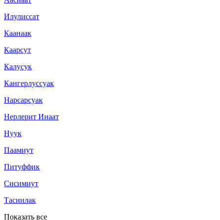
Илулиссат
Каанаак
Каарсут
Калусук
Кангерлуссуак
Нарсарсуак
Нерлерит Инаат
Нуук
Паамиут
Питуффик
Сисимиут
Тасиилак
Показать все