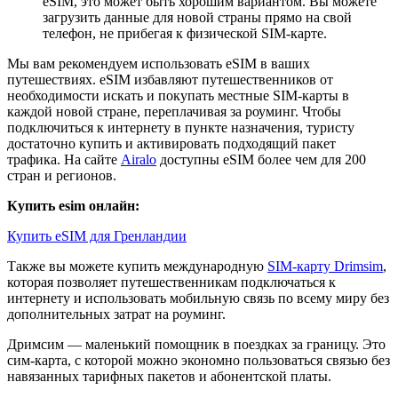
eSIM, это может быть хорошим вариантом. Вы можете
загрузить данные для новой страны прямо на свой
телефон, не прибегая к физической SIM-карте.
Мы вам рекомендуем использовать eSIM в ваших
путешествиях. eSIM избавляют путешественников от
необходимости искать и покупать местные SIM-карты в
каждой новой стране, переплачивая за роуминг. Чтобы
подключиться к интернету в пункте назначения, туристу
достаточно купить и активировать подходящий пакет
трафика. На сайте
Airalo
доступны eSIM более чем для 200
стран и регионов.
Купить esim онлайн:
Купить eSIM для Гренландии
Также вы можете купить международную
SIM-карту Drimsim
,
которая позволяет путешественникам подключаться к
интернету и использовать мобильную связь по всему миру без
дополнительных затрат на роуминг.
Дримсим — маленький помощник в поездках за границу. Это
сим-карта, с которой можно экономно пользоваться связью без
навязанных тарифных пакетов и абонентской платы.