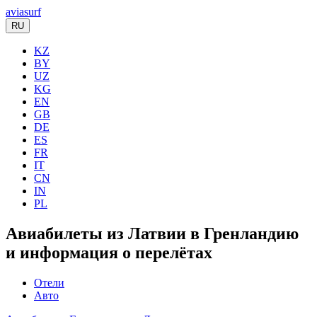
aviasurf
RU
KZ
BY
UZ
KG
EN
GB
DE
ES
FR
IT
CN
IN
PL
Авиабилеты из Латвии в Гренландию
и информация о перелётах
Отели
Авто