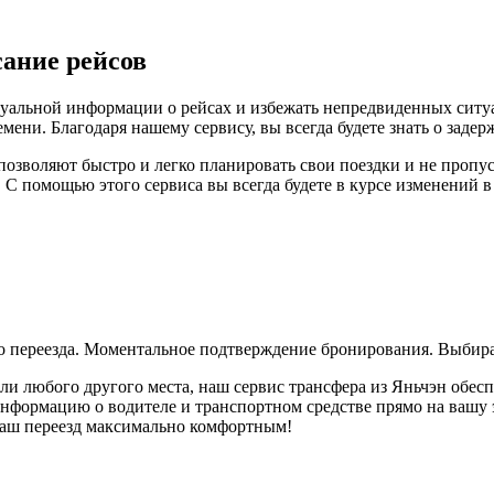
сание рейсов
туальной информации о рейсах и избежать непредвиденных ситуа
ени. Благодаря нашему сервису, вы всегда будете знать о задер
позволяют быстро и легко планировать свои поездки и не пропус
. С помощью этого сервиса вы всегда будете в курсе изменений 
го переезда. Моментальное подтверждение бронирования. Выбира
или любого другого места, наш сервис трансфера из Яньчэн обес
ормацию о водителе и транспортном средстве прямо на вашу эле
 ваш переезд максимально комфортным!