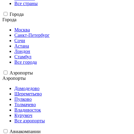
Все страны
Города
Города
Москва
Санкт-Петербург
Сочи
Астана
Лондон
Стамбул
Все города
Аэропорты
Аэропорты
Домодедово
Шереметьево
Пулково
Толмачево
Владивосток
Курумоч
Все аэропорты
Авиакомпании