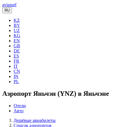
aviasurf
RU
KZ
BY
UZ
KG
EN
GB
DE
ES
FR
IT
CN
IN
PL
Аэропорт Яньчэн (YNZ) в Яньчэне
Отели
Авто
Дешёвые авиабилеты
Список аэропортов