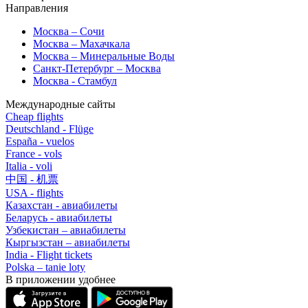
Направления
Москва – Сочи
Москва – Махачкала
Москва – Минеральные Воды
Санкт-Петербург – Москва
Москва - Стамбул
Международные сайты
Cheap flights
Deutschland - Flüge
España - vuelos
France - vols
Italia - voli
中国 - 机票
USA - flights
Казахстан - авиабилеты
Беларусь - авиабилеты
Узбекистан – авиабилеты
Кыргызстан – авиабилеты
India - Flight tickets
Polska – tanie loty
В приложении удобнее