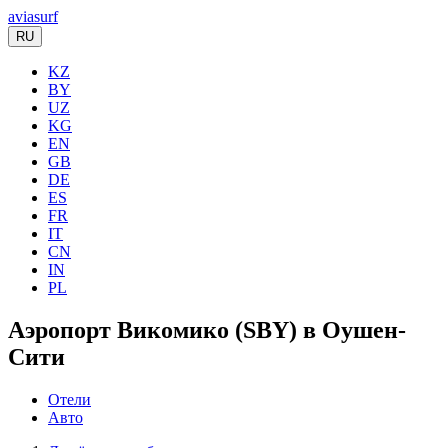
aviasurf
RU
KZ
BY
UZ
KG
EN
GB
DE
ES
FR
IT
CN
IN
PL
Аэропорт Викомико (SBY) в Оушен-
Сити
Отели
Авто