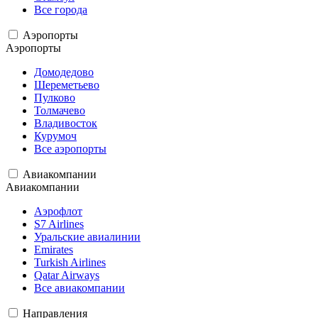
Все города
Аэропорты
Аэропорты
Домодедово
Шереметьево
Пулково
Толмачево
Владивосток
Курумоч
Все аэропорты
Авиакомпании
Авиакомпании
Аэрофлот
S7 Airlines
Уральские авиалинии
Emirates
Turkish Airlines
Qatar Airways
Все авиакомпании
Направления