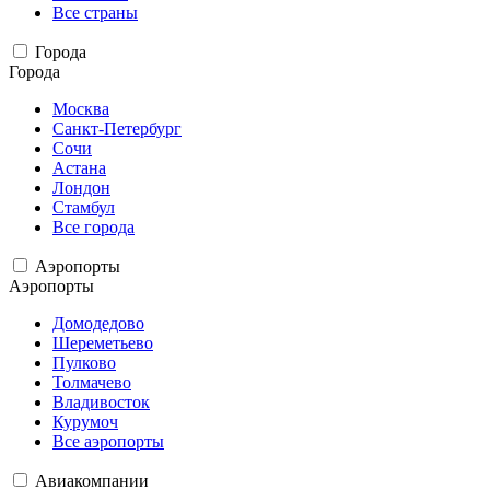
Все страны
Города
Города
Москва
Санкт-Петербург
Сочи
Астана
Лондон
Стамбул
Все города
Аэропорты
Аэропорты
Домодедово
Шереметьево
Пулково
Толмачево
Владивосток
Курумоч
Все аэропорты
Авиакомпании