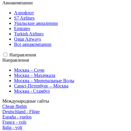
Авиакомпании
Аэрофлот
S7 Airlines
Уральские авиалинии
Emirates
Turkish Airlines
Qatar Airways
Все авиакомпании
Направления
Направления
Москва – Сочи
Москва – Махачкала
Москва – Минеральные Воды
Санкт-Петербург – Москва
Москва - Стамбул
Международные сайты
Cheap flights
Deutschland - Flüge
España - vuelos
France - vols
Italia - voli