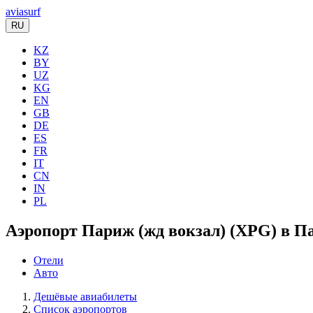
aviasurf
RU
KZ
BY
UZ
KG
EN
GB
DE
ES
FR
IT
CN
IN
PL
Аэропорт Париж (жд вокзал) (XPG) в П
Отели
Авто
Дешёвые авиабилеты
Список аэропортов