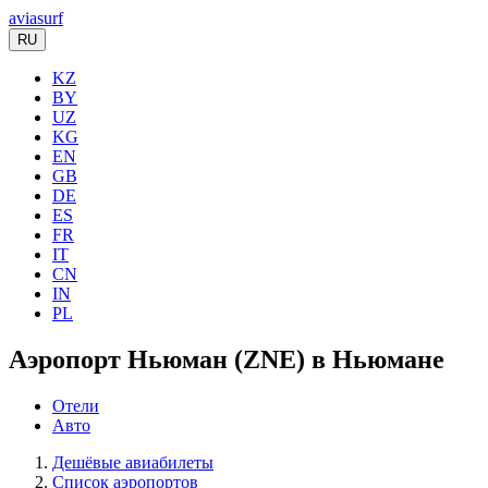
aviasurf
RU
KZ
BY
UZ
KG
EN
GB
DE
ES
FR
IT
CN
IN
PL
Аэропорт Ньюман (ZNE) в Ньюмане
Отели
Авто
Дешёвые авиабилеты
Список аэропортов