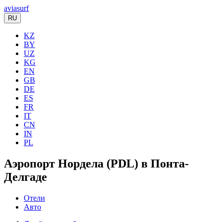
aviasurf
RU
KZ
BY
UZ
KG
EN
GB
DE
ES
FR
IT
CN
IN
PL
Аэропорт Нордела (PDL) в Понта-
Делгаде
Отели
Авто